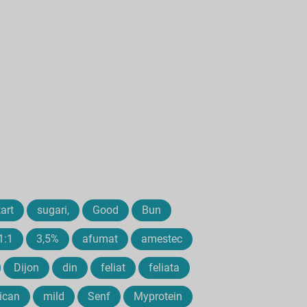
art
sugari,
Good
Bun
1:1
3,5%
afumat
amestec
Dijon
din
feliat
feliata
ican
mild
Senf
Myprotein