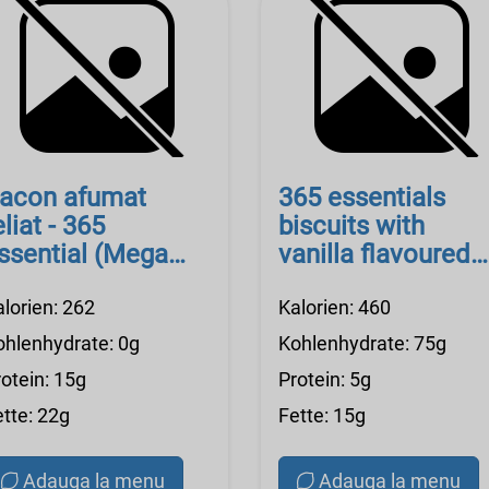
acon afumat
365 essentials
eliat - 365
biscuits with
ssential (Mega
vanilla flavoured
mage)
filling
alorien: 262
Kalorien: 460
ohlenhydrate: 0g
Kohlenhydrate: 75g
otein: 15g
Protein: 5g
ette: 22g
Fette: 15g
Adauga la menu
Adauga la menu