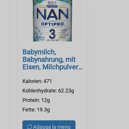
Babymilch,
Babynahrung, mit
Eisen, Milchpulver,
Nestle Good Start
2 Essentials
Kalorien: 471
Kohlenhydrate: 62.23g
Protein: 12g
Fette: 19.3g
Adauga la menu