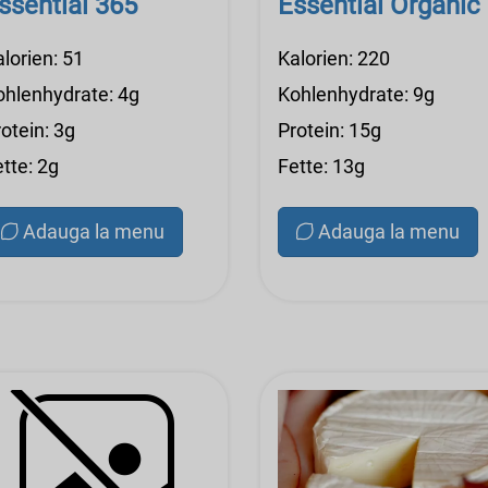
ssential 365
Essential Organic
lorien: 51
Kalorien: 220
ohlenhydrate: 4g
Kohlenhydrate: 9g
otein: 3g
Protein: 15g
tte: 2g
Fette: 13g
Adauga la menu
Adauga la menu