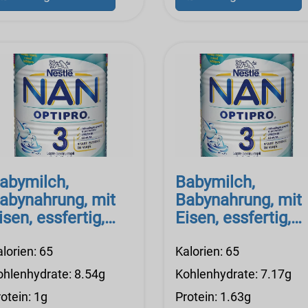
abymilch,
Babymilch,
abynahrung, mit
Babynahrung, mit
isen, essfertig,
Eisen, essfertig,
estle Good Start
Nestle Good Start
 Essentials
lorien: 65
Essentials Soy
Kalorien: 65
ohlenhydrate: 8.54g
Kohlenhydrate: 7.17g
otein: 1g
Protein: 1.63g