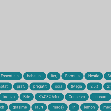
Essentials
bebelusi,
fier,
Formula
Nestle
St
ptat,
praf,
pregatit
soia
(Mega
2,5%
2:
branza
Brie
K%C3%A4se
Conserva
consum
nch
grasime
iaurt
Image)
in
lemon
mex