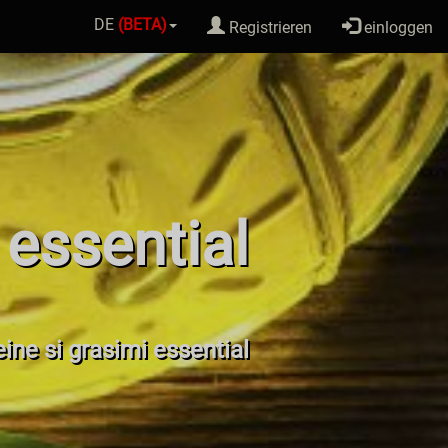
DE
(BETA)
Registrieren
einloggen
 essential
eine si grasimi essential