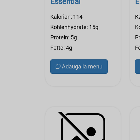
Essential
E
Kalorien: 114
Ka
Kohlenhydrate: 15g
K
Protein: 5g
Pr
Fette: 4g
Fe
Adauga la menu