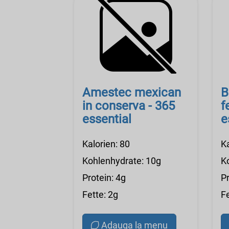
Amestec mexican
B
in conserva - 365
f
essential
e
I
Kalorien: 80
K
Kohlenhydrate: 10g
K
Protein: 4g
Pr
Fette: 2g
F
Adauga la menu