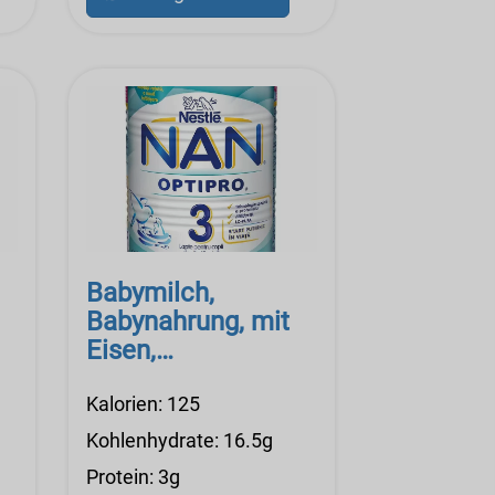
Babymilch,
Babynahrung, mit
Eisen,
konzentrierter
Flüssigkeit, nicht
Kalorien: 125
angepasst, Nestle
Kohlenhydrate: 16.5g
Good Start 2
Protein: 3g
Essentials