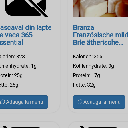
ascaval din lapte
Branza
e vaca 365
Französische mil
ssential
Brie ätherische
Waitrose
alorien: 328
Kalorien: 356
ohlenhydrate: 1g
Kohlenhydrate: 0g
otein: 25g
Protein: 17g
ette: 25g
Fette: 32g
Adauga la menu
Adauga la menu