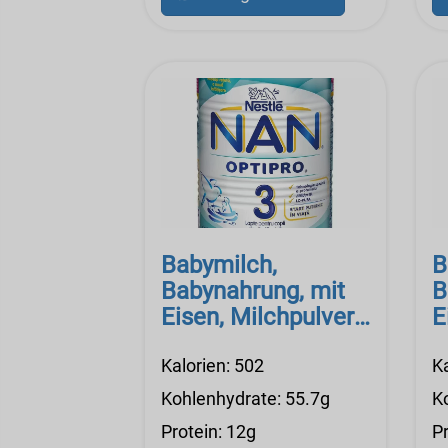
Babymilch,
B
Babynahrung, mit
B
Eisen, Milchpulver,
E
Nestle Good Start
N
Essentials
Kalorien: 502
2
Ka
Sojabohne
Kohlenhydrate: 55.7g
K
Protein: 12g
Pr