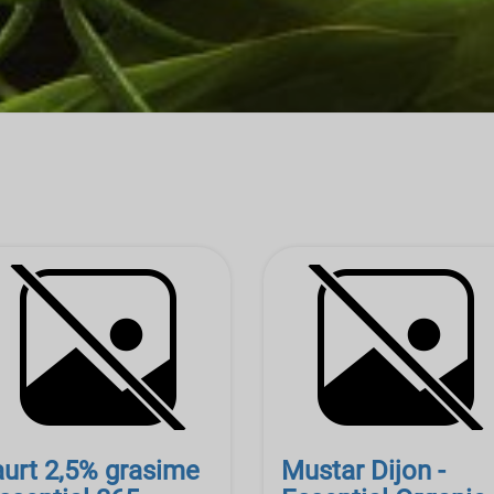
aurt 2,5% grasime
Mustar Dijon -