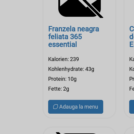
Franzela neagra
C
feliata 365
d
essential
E
Kalorien: 239
K
Kohlenhydrate: 43g
K
Protein: 10g
Pr
Fette: 2g
F
Adauga la menu