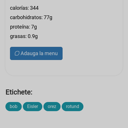
calorías: 344
carbohidratos: 77g
proteína: 7g
grasas: 0.9g
Adauga la menu
Etichete:
bob
Eisler
orez
rotund