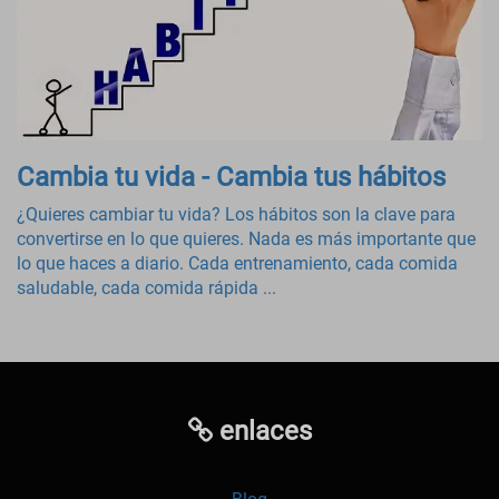
Cambia tu vida - Cambia tus hábitos
¿Quieres cambiar tu vida? Los hábitos son la clave para
convertirse en lo que quieres. Nada es más importante que
lo que haces a diario. Cada entrenamiento, cada comida
saludable, cada comida rápida ...
enlaces