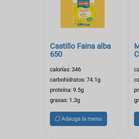
Castillo Faina alba
M
650
C
calorías: 346
ca
carbohidratos: 74.1g
c
proteína: 9.5g
pr
grasas: 1.3g
g
Adauga la menu