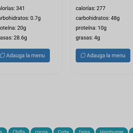
lorías: 341
calorías: 277
arbohidratos: 0.7g
carbohidratos: 48g
roteína: 20g
proteína: 10g
rasas: 28.6g
grasas: 4g
Adauga la menu
Adauga la menu
e,
Chifla
cocoa
Corte
faina
Hamburger