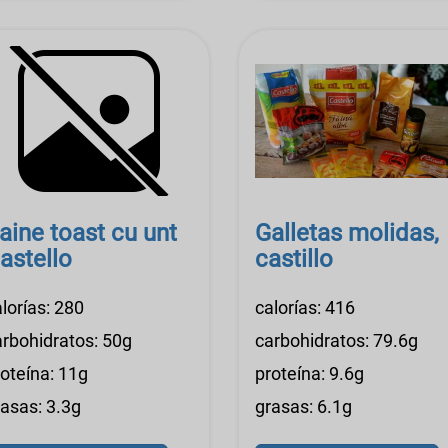
aine toast cu unt
Galletas molidas,
astello
castillo
lorías: 280
calorías: 416
arbohidratos: 50g
carbohidratos: 79.6g
roteína: 11g
proteína: 9.6g
rasas: 3.3g
grasas: 6.1g