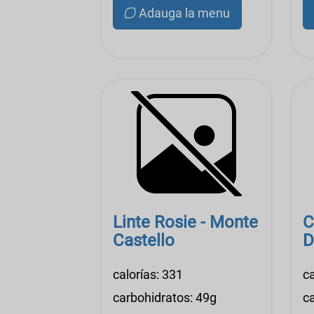
Adauga la menu
Linte Rosie - Monte
C
Castello
D
calorías: 331
ca
carbohidratos: 49g
c