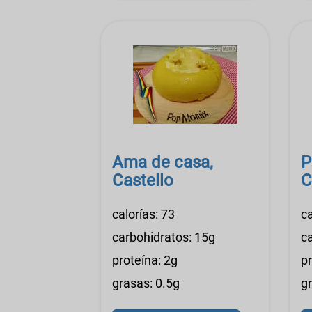
Ama de casa,
P
Castello
C
calorías: 73
ca
carbohidratos: 15g
c
proteína: 2g
p
grasas: 0.5g
g