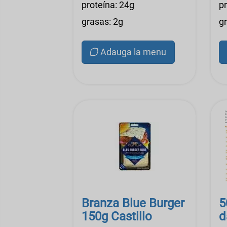
proteína: 24g
p
grasas: 2g
g
Adauga la menu
Branza Blue Burger
5
150g Castillo
d