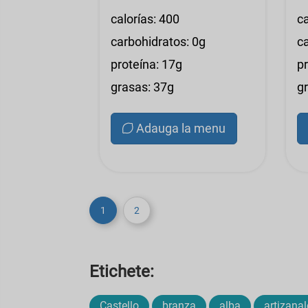
calorías: 400
ca
carbohidratos: 0g
c
proteína: 17g
p
grasas: 37g
g
Adauga la menu
1
2
Etichete:
Castello
branza
alba
artizanal