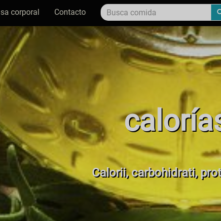
sa corporal
Contacto
caloría
Calorii, carbohidrati, pro