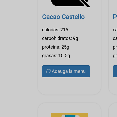
Cacao Castello
P
calorías: 215
ca
carbohidratos: 9g
c
proteína: 25g
p
grasas: 10.5g
g
Adauga la menu