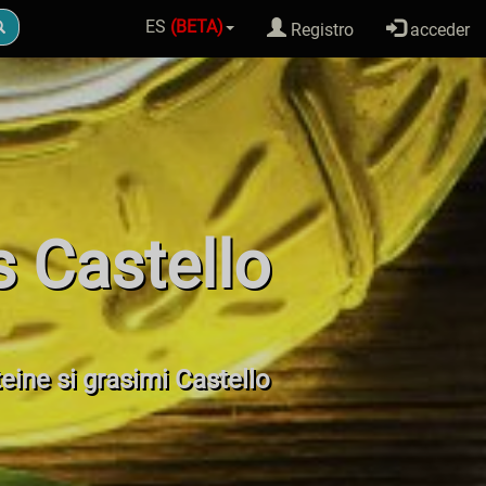
ES
(BETA)
Registro
acceder
s Castello
teine si grasimi Castello