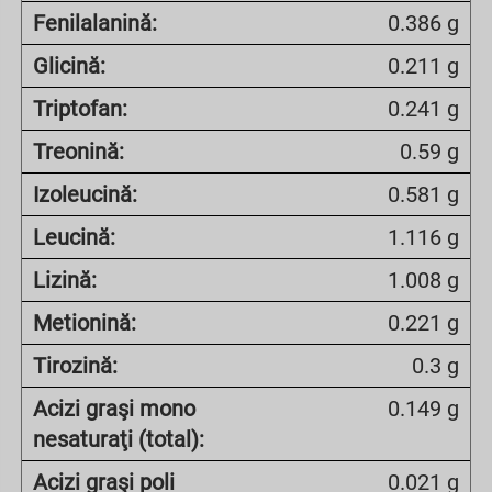
Fenilalanină:
0.386 g
Glicină:
0.211 g
Triptofan:
0.241 g
Treonină:
0.59 g
Izoleucină:
0.581 g
Leucină:
1.116 g
Lizină:
1.008 g
Metionină:
0.221 g
Tirozină:
0.3 g
Acizi graşi mono
0.149 g
nesaturaţi (total):
Acizi graşi poli
0.021 g