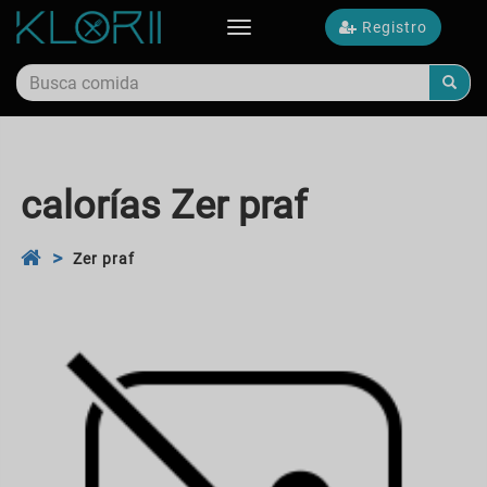
Registro
Toggle
navigation
calorías Zer praf
Zer praf