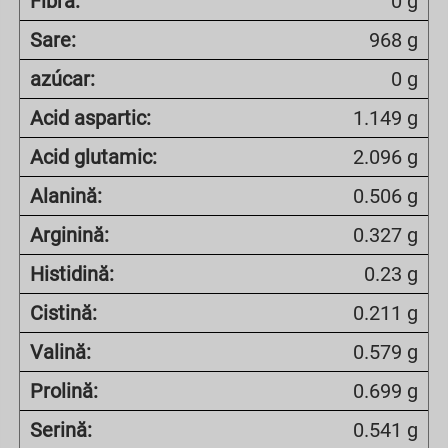
Fibra:
0 g
Sare:
968 g
azúcar:
0 g
Acid aspartic:
1.149 g
Acid glutamic:
2.096 g
Alanină:
0.506 g
Arginină:
0.327 g
Histidină:
0.23 g
Cistină:
0.211 g
Valină:
0.579 g
Prolină:
0.699 g
Serină:
0.541 g