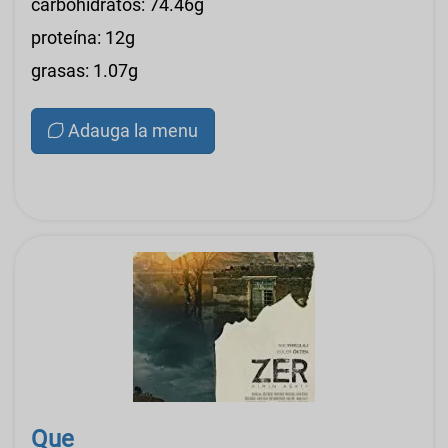
carbohidratos: 74.46g
proteína: 12g
grasas: 1.07g
Adauga la menu
Que