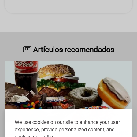
Artículos recomendados
We use cookies on our site to enhance your user
experience, provide personalized content, and
Los 5 alimentos más poco saludables
analyze our traffic.