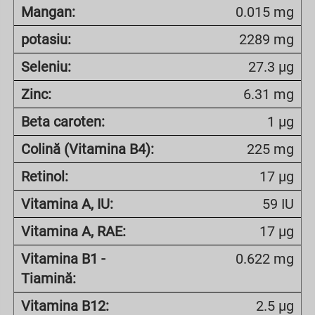
Mangan:
0.015 mg
potasiu:
2289 mg
Seleniu:
27.3 µg
Zinc:
6.31 mg
Beta caroten:
1 µg
Colină (Vitamina B4):
225 mg
Retinol:
17 µg
Vitamina A, IU:
59 IU
Vitamina A, RAE:
17 µg
Vitamina B1 -
0.622 mg
Tiamină:
Vitamina B12:
2.5 µg