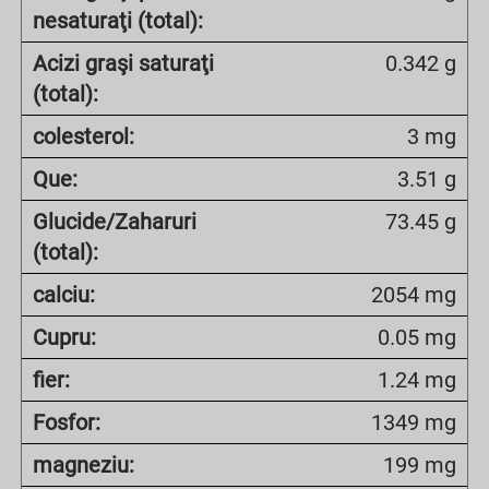
nesaturaţi (total):
Acizi graşi saturaţi
0.342 g
(total):
colesterol:
3 mg
Que:
3.51 g
Glucide/Zaharuri
73.45 g
(total):
calciu:
2054 mg
Cupru:
0.05 mg
fier:
1.24 mg
Fosfor:
1349 mg
magneziu:
199 mg