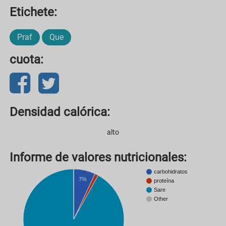
Etichete:
Praf
Que
cuota:
Densidad calórica:
alto
Informe de valores nutricionales:
carbohidratos
7%
proteína
Sare
Other