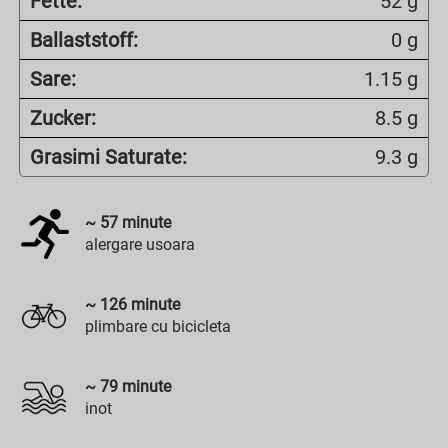
Fette:
52 g
Ballaststoff:
0 g
Sare:
1.15 g
Zucker:
8.5 g
Grasimi Saturate:
9.3 g
~
57
minute
alergare usoara
~
126
minute
plimbare cu bicicleta
~
79
minute
inot