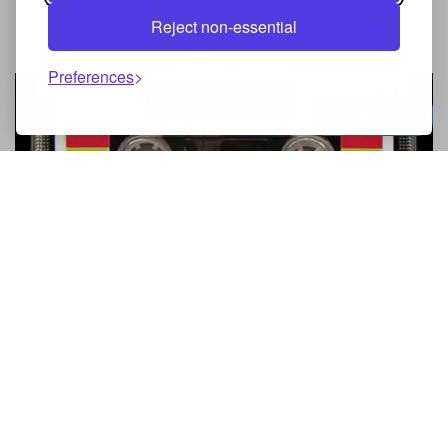
nicht gelungen. In diesem Artikel schreibe ich Ihnen eine
Reject non-essential
Liste von relativ einfachen Änderungen, die Sie vornehmen
können ...
Preferences
Menu
0
Die perfekte Wiedergabeliste für das
Training
Ein erfolgreiches Training muss zwangsläufig durch
angemessene, motivierende und rhythmische Musik
gefördert werden. Dazu erstelle ich eine Liste meiner
Lieblingslieder, wenn ich in die Halle gehe oder ...