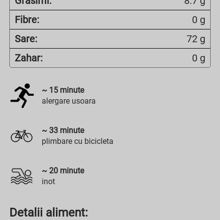
Grasimi:
8.7 g
Fibre:
0 g
Sare:
72 g
Zahar:
0 g
~
15
minute
alergare usoara
~
33
minute
plimbare cu bicicleta
~
20
minute
inot
Detalii aliment: