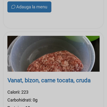
Adauga la menu
Vanat, bizon, carne tocata, cruda
Calorii: 223
Carbohidrati: 0g