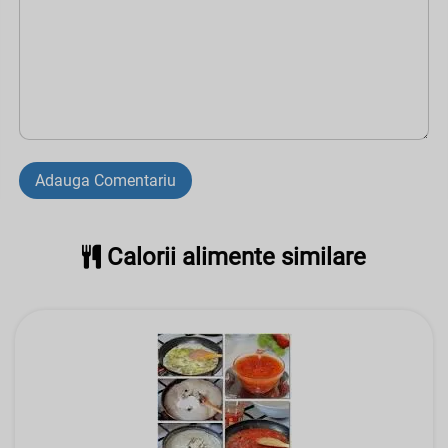
Adauga Comentariu
Calorii alimente similare