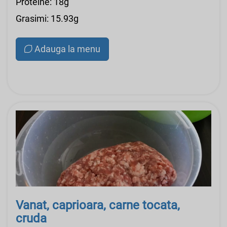
Proteine: 18g
Grasimi: 15.93g
Adauga la menu
Vanat, caprioara, carne tocata,
cruda