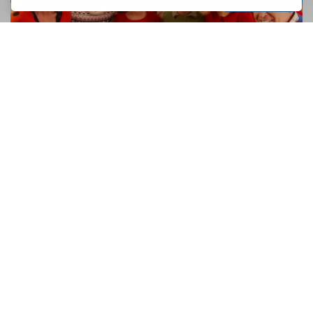
Cum sa nu te ingrasi in timpul
sarbatorilor?
In aceste vremuri tulburi in care sarbatorile bat la usa,
nimeni nu este ferit de pericolul inevitabil al revizionarii
filmului Home Alone. A, si pe langa asta e posibil sa punem
si cateva kile in...