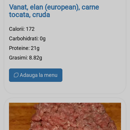
Vanat, elan (european), carne
tocata, cruda
Calorii: 172
Carbohidrati: 0g
Proteine: 21g
Grasimi: 8.82g
Adauga la menu