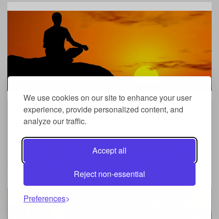
We use cookies on our site to enhance your user
experience, provide personalized content, and
Meditatia – Cum si de ce sa facem
analyze our traffic.
asta?
Meditatia mi se parea inainte o pierdere mare de timp.
Accept all
Mereu imi puneam intrebarea cum te poate ajuta sa stai
degeaba cateva minute in a devenii mai bun? Adica din ce
Reject non-essential
stiu eu, daca vrei...
Preferences
Menu
0