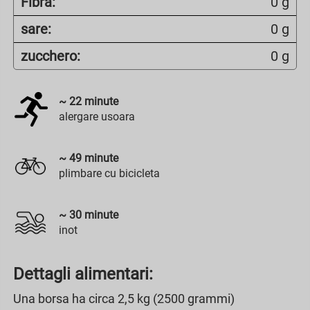
Fibra:
0 g
sare:
0 g
zucchero:
0 g
~
22
minute
alergare usoara
~
49
minute
plimbare cu bicicleta
~
30
minute
inot
Dettagli alimentari:
Una borsa ha circa 2,5 kg (2500 grammi)