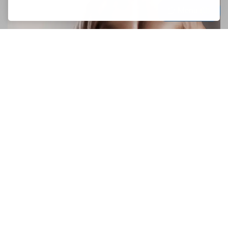
Menu
0
Come fare i muscoli - Il metodo della
vecchia scuola
Vuoi fare muscoli senza usare integratori o steroidi? Molto
bene! In questo articolo parlerò di cosa fare. Per
cominciare, devi sapere che potresti già avere abbastanza
muscoli ...