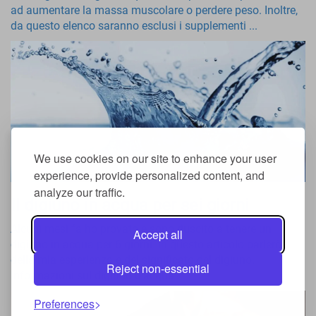
ad aumentare la massa muscolare o perdere peso. Inoltre,
da questo elenco saranno esclusi i supplementi ...
We use cookies on our site to enhance your user
experience, provide personalized content, and
analyze our traffic.
Il digiuno in acqua per sei giorni
Alcuni mesi fa ho provato e sono riuscito a tenere un
Accept all
digiuno in acqua per 6 giorni. In questo articolo parlerò
della mia esperienza e del significato del digiuno.
Reject non-essential
Informazioni sul digiuno d'acqua ...
Preferences