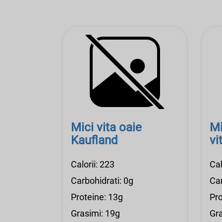
Mici vita oaie
Mi
Kaufland
vi
Calorii: 223
Cal
Carbohidrati: 0g
Car
Proteine: 13g
Pro
Grasimi: 19g
Gra