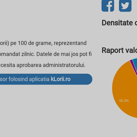
Densitate c
alorii) pe 100 de grame, reprezentand
Raport valo
omandat zilnic. Datele de mai jos pot fi
necesita aprobarea administratorului.
usor folosind aplicatia
kLorii.ro
55.2%