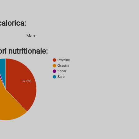
alorica:
Mare
ri nutritionale:
Proteine
Grasimi
Zahar
Sare
37.8%