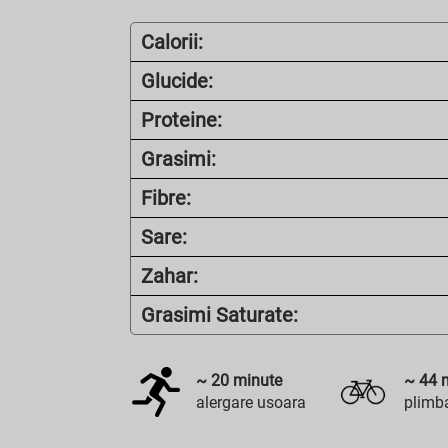
Calorii:
Glucide:
Proteine:
Grasimi:
Fibre:
Sare:
Zahar:
Grasimi Saturate:
~
20
minute
~
44
m
alergare usoara
plimba