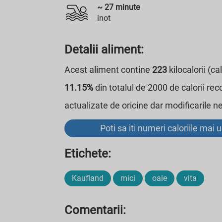
~
27
minute
inot
Detalii aliment:
Acest aliment contine
223
kilocalorii (c
11.15%
din totalul de 2000 de calorii rec
actualizate de oricine dar modificarile 
Poti sa iti numeri caloriile mai 
Etichete:
Kaufland
mici
oaie
vita
Comentarii: