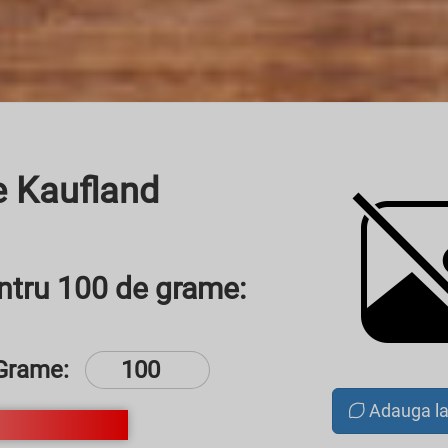
ie Kaufland
entru 100 de grame:
Grame:
Adauga l