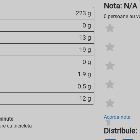
Nota: N/A
223 g
0 persoane au vo
0 g
13 g
19 g
0 g
1.9 g
0.5 g
12 g
Acorda nota
inute
re cu bicicleta
Distribuie: