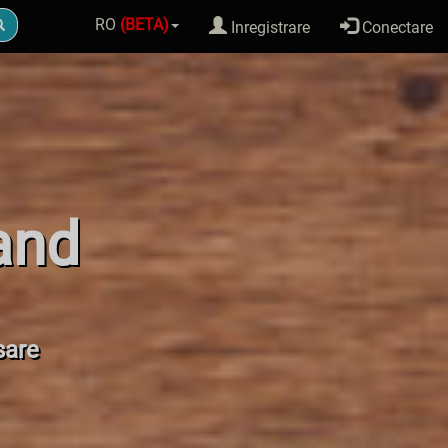
RO
(BETA)
Inregistrare
Conectare
land
sare