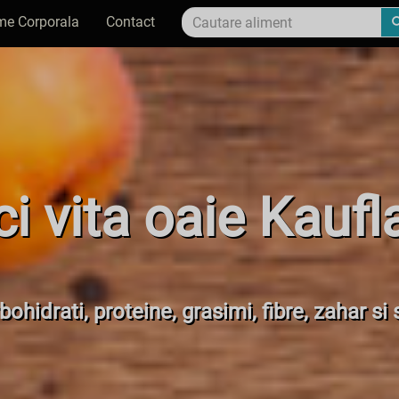
me Corporala
Contact
i vita oaie Kauf
bohidrati, proteine, grasimi, fibre, zahar si 