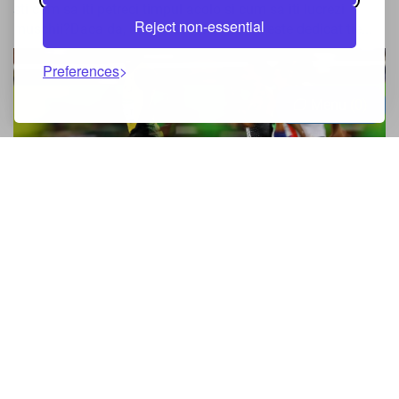
sti cum sa iti petreci timpul acolo si cum sa iti lucrezi
Reject non-essential
muschii?Daca da, atunci acest articol iti este dedicat tie...
Preferences
Menu
0
4 Vorteile des Laufens, die Sie nicht
kennen
Ai avut vreodata un moment de slabiciune in care din
cauza plictiselii ti-ai dorit sa mananci ceva dulce sau
nesanatos dar din pacate nu aveai nimic prin casa? Ai
decis totusi sa iesi sa...