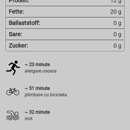
Protein:
12 g
Fette:
20 g
Ballaststoff:
0 g
Sare:
0 g
Zucker:
0 g
~
23
minute
alergare usoara
~
51
minute
plimbare cu bicicleta
~
32
minute
inot