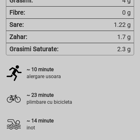
Grasimi:
4 g
Fibre:
0 g
Sare:
1.22 g
Zahar:
1.7 g
Grasimi Saturate:
2.3 g
~
10
minute
alergare usoara
~
23
minute
plimbare cu bicicleta
~
14
minute
inot