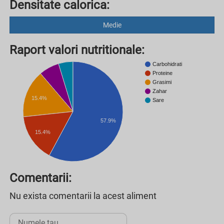
Densitate calorica:
Medie
Raport valori nutritionale:
Carbohidrati
Proteine
Grasimi
Zahar
15.4%
Sare
57.9%
15.4%
Comentarii:
Nu exista comentarii la acest aliment