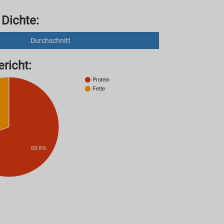
 Dichte:
Durchschnitt
richt:
Protein
Fette
69.6%