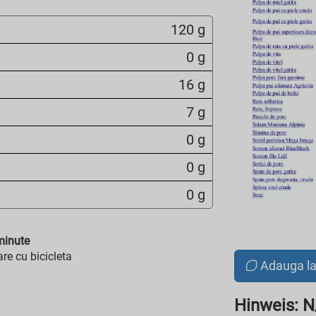
120 g
0 g
16 g
7 g
0 g
0 g
0 g
inute
re cu bicicleta
Adauga l
Hinweis: 