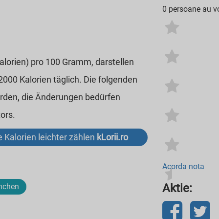
0 persoane au vo
Kalorien) pro 100 Gramm, darstellen
00 Kalorien täglich. Die folgenden
erden, die Änderungen bedürfen
ors.
 Kalorien leichter zählen
kLorii.ro
Acorda nota
Aktie:
nchen