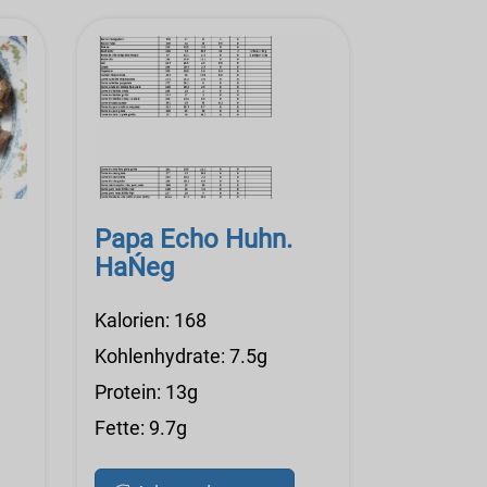
Papa Echo Huhn.
HaŃeg
Kalorien: 168
Kohlenhydrate: 7.5g
Protein: 13g
Fette: 9.7g