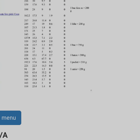
a menu
N/A