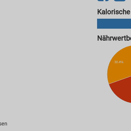
Kalorische
Nährwertbe
30.4%
ssen