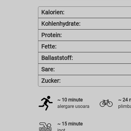
Kalorien:
Kohlenhydrate:
Protein:
Fette:
Ballaststoff:
Sare:
Zucker:
~
10
minute
~
24
m
alergare usoara
plimba
~
15
minute
inot