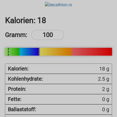
Kalorien:
18
Gramm:
Kalorien:
18 g
Kohlenhydrate:
2.5 g
Protein:
2 g
Fette:
0 g
Ballaststoff:
0 g