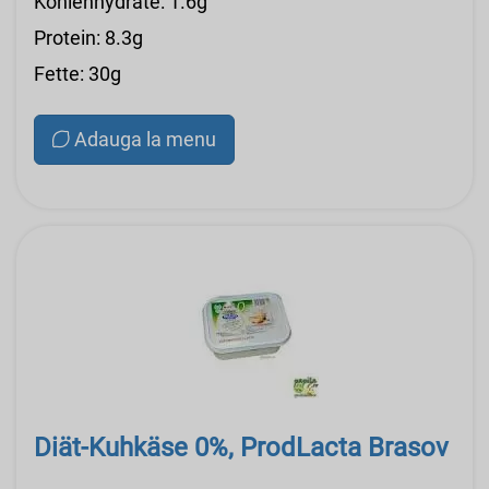
Kohlenhydrate: 1.6g
Protein: 8.3g
Fette: 30g
Adauga la menu
Diät-Kuhkäse 0%, ProdLacta Brasov