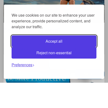
We use cookies on our site to enhance your user
experience, provide personalized content, and
analyze our traffic.
De ce nu pot sa alerg?
Pentru ca nu ai antrenament 🙂 . Nimeni nu se naste
Accept all
profesionist. Poti maxim sa ai un talent care sa te puna cu
un pas inaintea altora, dar nimic nu e mai important ca...
Reject non-essential
Preferences
Menu
0