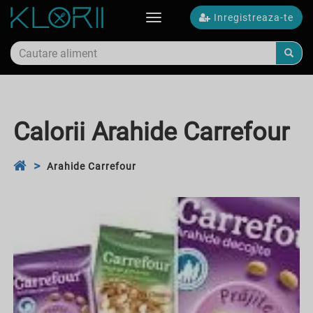
Inregistreaza-te
Toggle
navigation
Calorii Arahide Carrefour
Arahide Carrefour