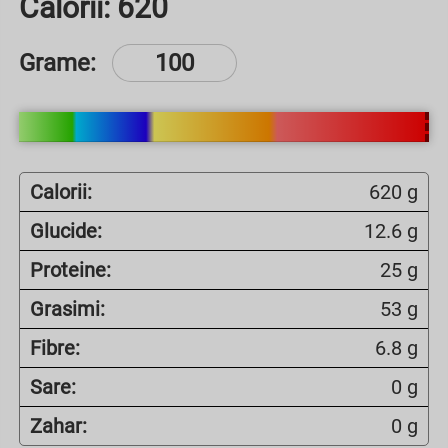
Calorii:
620
Grame:
Calorii:
620 g
Glucide:
12.6 g
Proteine:
25 g
Grasimi:
53 g
Fibre:
6.8 g
Sare:
0 g
Zahar:
0 g