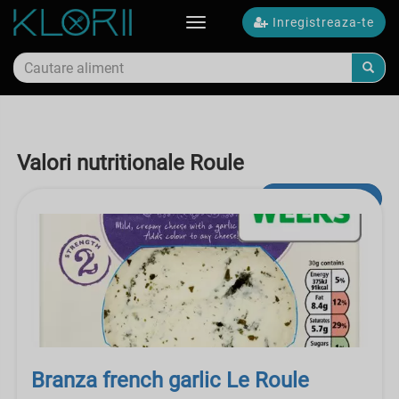
Inregistreaza-te
Toggle
navigation
Valori nutritionale Roule
Cautare avansata
Branza french garlic Le Roule