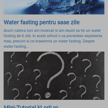
Water fasting pentru sase zile
Acum cateva luni am incercat si am reusit sa tin un water
fasting de 6 zile. In acest articol o sa povestesc experienta
mea, precum si ce inseamna un water fasting. Despre
water fasting...
Mini-Tutorial kLorii.ro