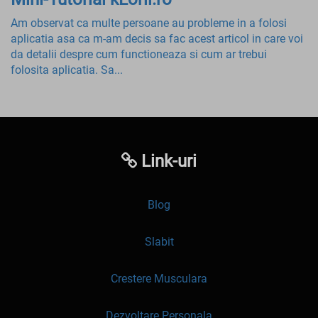
Am observat ca multe persoane au probleme in a folosi
aplicatia asa ca m-am decis sa fac acest articol in care voi
da detalii despre cum functioneaza si cum ar trebui
folosita aplicatia. Sa...
Link-uri
Blog
Slabit
Crestere Musculara
Dezvoltare Personala