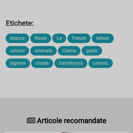
Etichete:
branza
Roule
Le
French
ierburi
usturoi
aromate
Crema
garlic
legume
moale
Sainsbury's
usturoi,
Articole recomandate