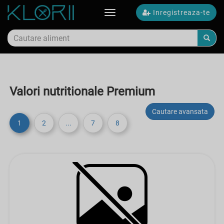
Inregistreaza-te
Toggle
navigation
Valori nutritionale Premium
Cautare avansata
1
2
...
7
8