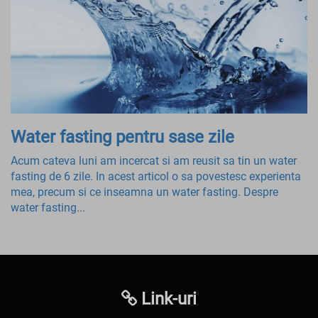
Water fasting pentru sase zile
Acum cateva luni am incercat si am reusit sa tin un water
fasting de 6 zile. In acest articol o sa povestesc experienta
mea, precum si ce inseamna un water fasting. Despre
water fasting...
Link-uri