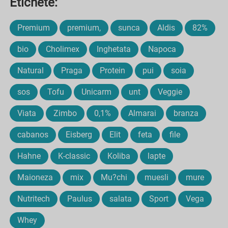
Etichete:
Premium
premium,
sunca
Aldis
82%
bio
Cholimex
Inghetata
Napoca
Natural
Praga
Protein
pui
soia
sos
Tofu
Unicarm
unt
Veggie
Viata
Zimbo
0,1%
Almarai
branza
cabanos
Eisberg
Elit
feta
file
Hahne
K-classic
Koliba
lapte
Maioneza
mix
Mu?chi
muesli
mure
Nutritech
Paulus
salata
Sport
Vega
Whey