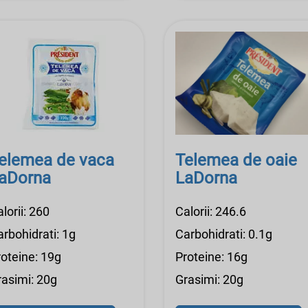
elemea de vaca
Telemea de oaie
aDorna
LaDorna
lorii: 260
Calorii: 246.6
rbohidrati: 1g
Carbohidrati: 0.1g
roteine: 19g
Proteine: 16g
rasimi: 20g
Grasimi: 20g