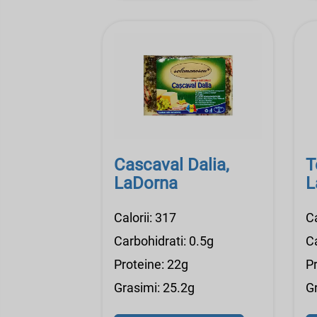
Cascaval Dalia,
T
LaDorna
L
Calorii: 317
Ca
Carbohidrati: 0.5g
Ca
Proteine: 22g
P
Grasimi: 25.2g
G