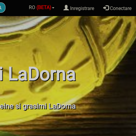
RO
(BETA)
Inregistrare
Conectare
ii LaDorna
oteine si grasimi LaDorna