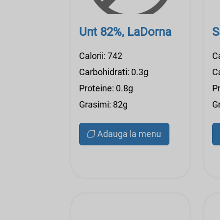
Unt 82%, LaDorna
S
Calorii: 742
Ca
Carbohidrati: 0.3g
Ca
Proteine: 0.8g
Pr
Grasimi: 82g
G
Adauga la menu