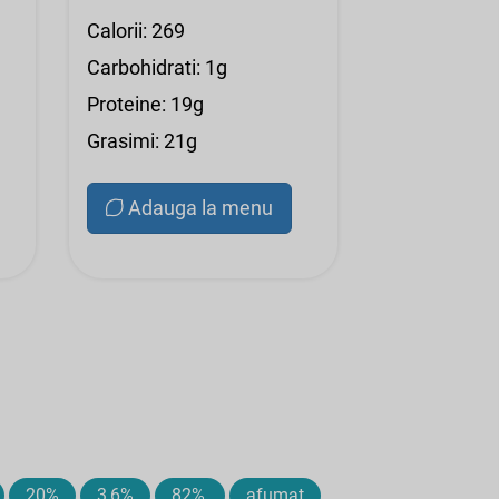
Calorii: 269
Carbohidrati: 1g
Proteine: 19g
Grasimi: 21g
Adauga la menu
20%
3,6%
82%,
afumat