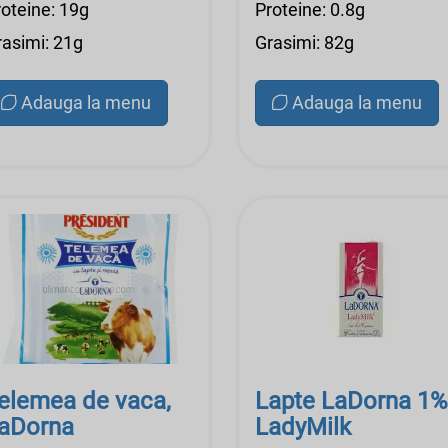
roteine: 19g
Proteine: 0.8g
rasimi: 21g
Grasimi: 82g
Adauga la menu
Adauga la menu
elemea de vaca,
Lapte LaDorna 1%
aDorna
LadyMilk