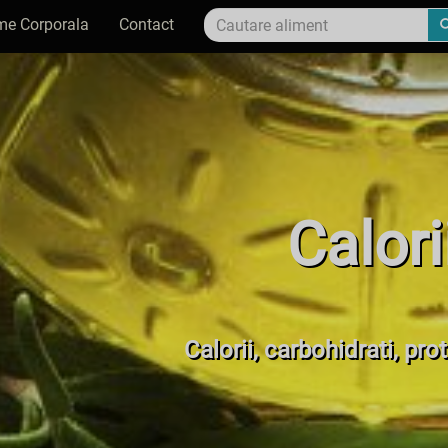
me Corporala
Contact
Calor
Calorii, carbohidrati, pr