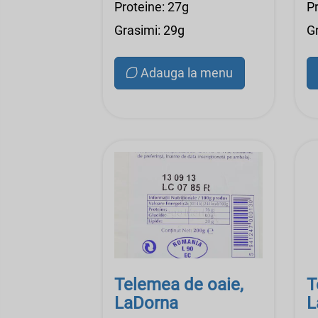
Proteine: 27g
P
Grasimi: 29g
G
Adauga la menu
Telemea de oaie,
T
LaDorna
L