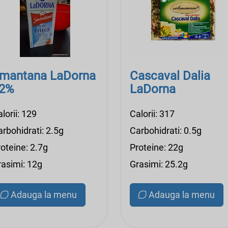
mantana LaDorna
Cascaval Dalia
2%
LaDorna
lorii: 129
Calorii: 317
rbohidrati: 2.5g
Carbohidrati: 0.5g
oteine: 2.7g
Proteine: 22g
rasimi: 12g
Grasimi: 25.2g
Adauga la menu
Adauga la menu