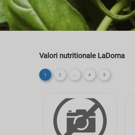
Valori nutritionale LaDorna
1
2
...
4
5