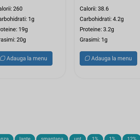
lorii: 260
Calorii: 38.6
rbohidrati: 1g
Carbohidrati: 4.2g
roteine: 19g
Proteine: 3.2g
rasimi: 20g
Grasimi: 1g
Adauga la menu
Adauga la menu
anza
lapte
smantana
unt
1%
1%,
12%