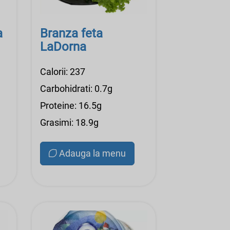
a
Branza feta
LaDorna
Calorii: 237
Carbohidrati: 0.7g
Proteine: 16.5g
Grasimi: 18.9g
Adauga la menu