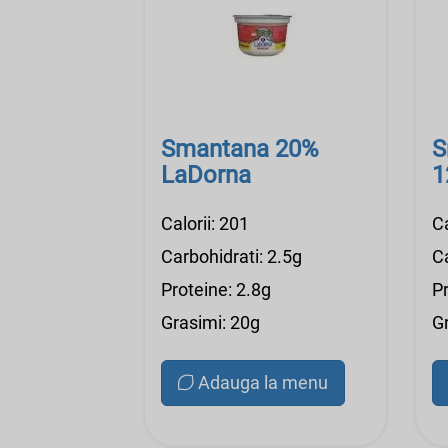
Smantana 20%
S
LaDorna
1
Calorii: 201
Ca
Carbohidrati: 2.5g
Ca
Proteine: 2.8g
Pr
Grasimi: 20g
G
Adauga la menu