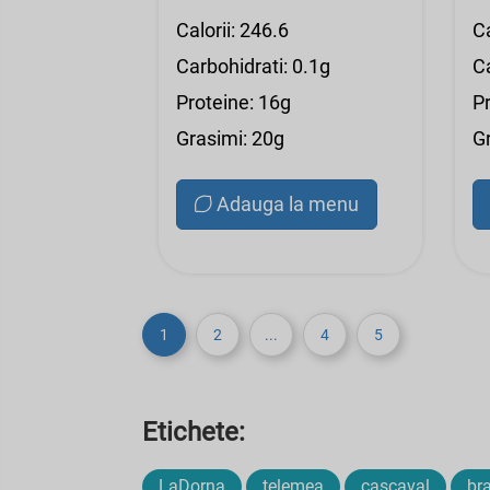
Calorii: 246.6
Ca
Carbohidrati: 0.1g
Ca
Proteine: 16g
P
Grasimi: 20g
G
Adauga la menu
1
2
...
4
5
Etichete:
LaDorna
telemea
cascaval
br