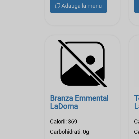
Adauga la menu
Branza Emmental
T
LaDorna
L
Calorii: 369
Ca
Carbohidrati: 0g
Ca