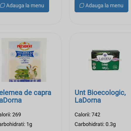
Adauga la menu
Adauga la menu
elemea de capra
Unt Bioecologic,
aDorna
LaDorna
lorii: 269
Calorii: 742
rbohidrati: 1g
Carbohidrati: 0.3g