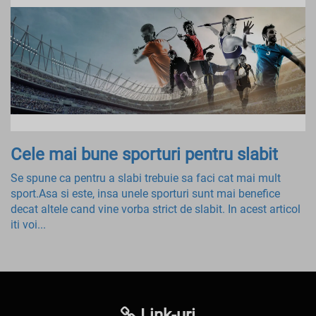
Cele mai bune sporturi pentru slabit
Se spune ca pentru a slabi trebuie sa faci cat mai mult
sport.Asa si este, insa unele sporturi sunt mai benefice
decat altele cand vine vorba strict de slabit. In acest articol
iti voi...
Link-uri