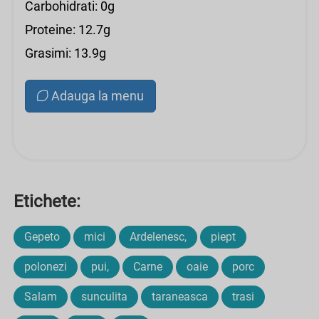
Carbohidrati: 0g
Proteine: 12.7g
Grasimi: 13.9g
Adauga la menu
Etichete:
Gepeto
mici
Ardelenesc,
piept
polonezi
pui,
Carne
oaie
porc
Salam
sunculita
taraneasca
trasi