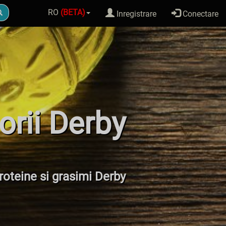
RO
(BETA)
Inregistrare
Conectare
orii Derby
proteine si grasimi Derby