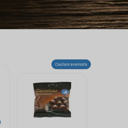
Cautare avansata
e