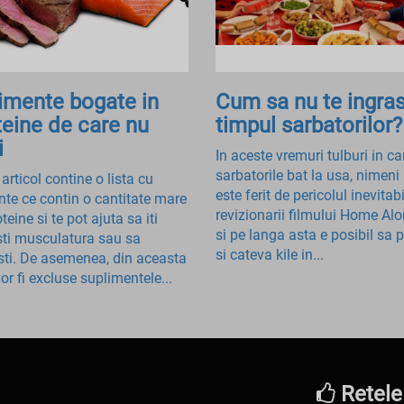
limente bogate in
Cum sa nu te ingras
teine de care nu
timpul sarbatorilor?
i
In aceste vremuri tulburi in ca
sarbatorile bat la usa, nimeni
articol contine o lista cu
este ferit de pericolul inevitabi
nte ce contin o cantitate mare
revizionarii filmului Home Alo
teine si te pot ajuta sa iti
si pe langa asta e posibil sa
ti musculatura sau sa
si cateva kile in...
sti. De asemenea, din aceasta
vor fi excluse suplimentele...
Retele