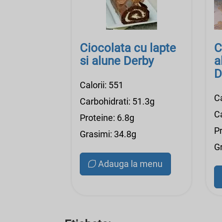
Ciocolata cu lapte
C
si alune Derby
a
D
Calorii: 551
Ca
Carbohidrati: 51.3g
C
Proteine: 6.8g
Pr
Grasimi: 34.8g
G
Adauga la menu