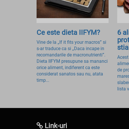
Ce este dieta IIFYM?
6 a
pro
Vine de la „If it fits your macros” si
stia
s-ar traduce ca si „Daca incape in
recomandarile de macronutrienti”.
Acest 
Dieta IIFYM presupune sa mananci
alime
orice aliment, indiferent ca este
de pro
considerat sanatos sau nu, atata
mares
timp...
slabe
lista 
Link-uri