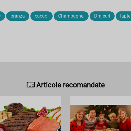
e
branza
cacao,
Champagne,
Drajeuri
lapte
Articole recomandate