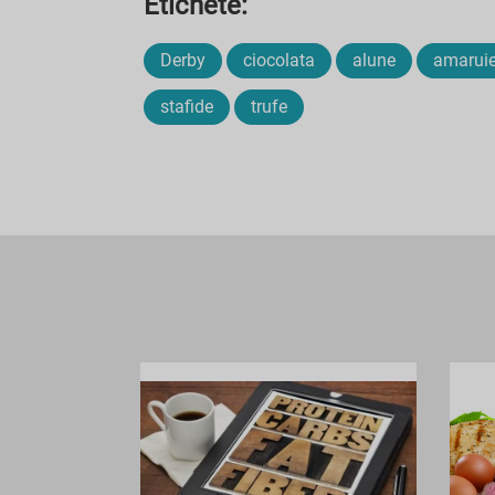
Etichete:
Derby
ciocolata
alune
amarui
stafide
trufe