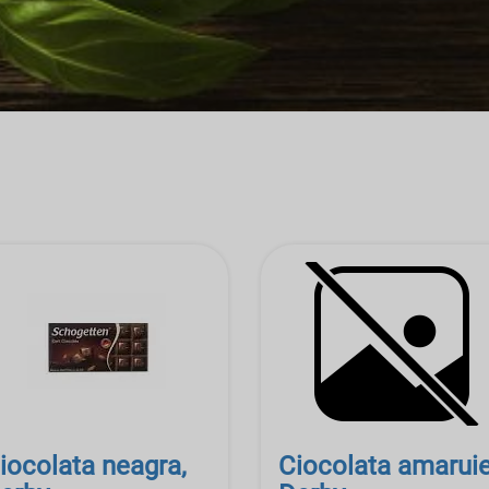
iocolata neagra,
Ciocolata amarui