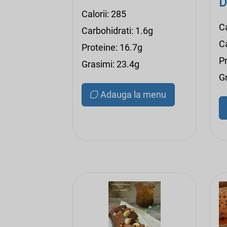
D
Calorii: 285
Ca
Carbohidrati: 1.6g
C
Proteine: 16.7g
Pr
Grasimi: 23.4g
G
Adauga la menu