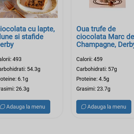
iocolata cu lapte,
Oua trufe de
lune si stafide
ciocolata Marc d
erby
Champagne, Derb
lorii: 493
Calorii: 459
arbohidrati: 54.3g
Carbohidrati: 57g
oteine: 6.1g
Proteine: 4.5g
rasimi: 26.3g
Grasimi: 23.7g
Adauga la menu
Adauga la menu