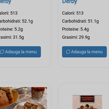
erby
Derby
lorii: 513
Calorii: 513
arbohidrati: 52.1g
Carbohidrati: 51.1g
oteine: 5.2g
Proteine: 5.4g
rasimi: 31.5g
Grasimi: 29.9g
Adauga la menu
Adauga la menu