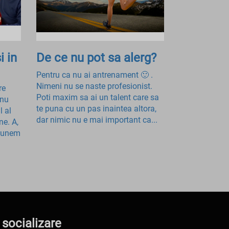
i in
De ce nu pot sa alerg?
Pentru ca nu ai antrenament 🙂 .
Nimeni nu se naste profesionist.
re
Poti maxim sa ai un talent care sa
 nu
te puna cu un pas inaintea altora,
l al
dar nimic nu e mai important ca...
ne. A,
 punem
 socializare