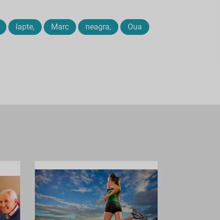
lapte,
Marc
neagra,
Oua