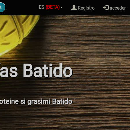
ES
(BETA)
Registro
acceder
ías Batido
roteine si grasimi Batido