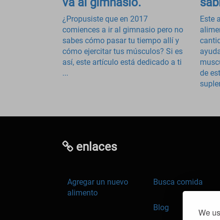
va al gimnasio.
sab
¿Propusiste que en 2017
Este a
comiences a ir al gimnasio pero no
alime
sabes cómo pasar tu tiempo allí y
canti
cómo ejercitar tus músculos? Si es
ayuda
así, este artículo está dedicado a ti
muscu
...
de est
suple
enlaces
Agregar un nuevo
Busca comida
alimento
Blog
We use