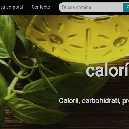
sa corporal
Contacto
calor
Calorii, carbohidrati, p