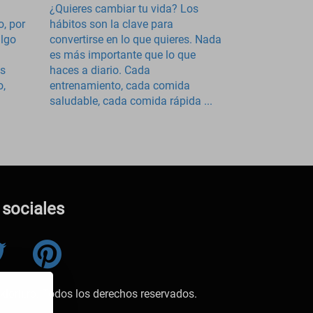
¿Quieres cambiar tu vida? Los
, por
hábitos son la clave para
algo
convertirse en lo que quieres. Nada
es más importante que lo que
as
haces a diario. Cada
o,
entrenamiento, cada comida
saludable, cada comida rápida ...
sociales
lorii.ro. Todos los derechos reservados.