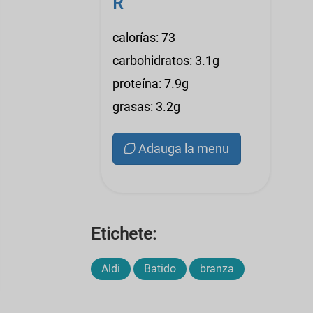
R
calorías: 73
carbohidratos: 3.1g
proteína: 7.9g
grasas: 3.2g
Adauga la menu
Etichete:
Aldi
Batido
branza