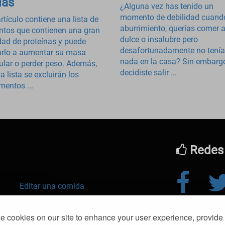
ías
¿Alguna vez has tenido un
momento de debilidad cuando
rtículo contiene una lista de
aburrimiento, querías comer 
ntos que contienen una gran
dulce o insalubre pero
dad de proteínas y puede
desafortunadamente no tení
rlo a aumentar su masa
nada en la casa? Sin embarg
lar o perder peso. Además,
decidiste salir ...
a lista se excluirán los
mentos ...
Redes 
Editar una comida
© 2016-2026 k
debilitado
 cookies on our site to enhance your user experience, provide