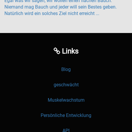
Egal was wir sagen, wir wollen einen flachen Bauch.
Niemand mag Bauch und jeder will sein Bestes geben.
Natürlich wird ein solches Ziel nicht erreicht ...
Links
Blog
geschwächt
Muskelwachstum
Persönliche Entwicklung
API