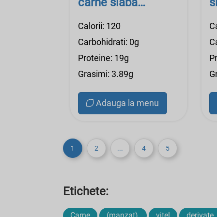
carne slaba
s
(degresata), cruda
p
Calorii: 120
Ca
Carbohidrati: 0g
Ca
Proteine: 19g
P
Grasimi: 3.89g
G
Adauga la menu
1
2
...
4
5
Etichete:
Carne
(manzat),
vitel
derivate,