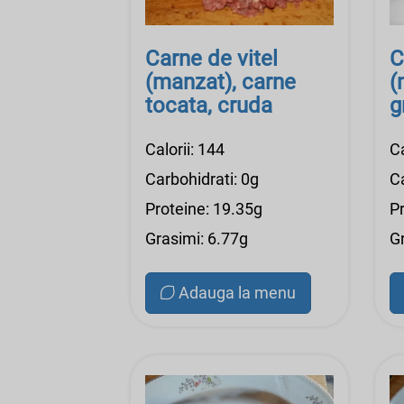
Carne de vitel
C
(manzat), carne
(
tocata, cruda
g
Calorii: 144
Ca
Carbohidrati: 0g
Ca
Proteine: 19.35g
Pr
Grasimi: 6.77g
G
Adauga la menu