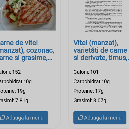
arne de vitel
Vitel (manzat),
manzat), cozonac,
varietăti de carne
arne si grasime,
si derivate, timus,
rud
crud
lorii: 152
Calorii: 101
rbohidrati: 0g
Carbohidrati: 0g
roteine: 19g
Proteine: 17g
rasimi: 7.81g
Grasimi: 3.07g
Adauga la menu
Adauga la menu