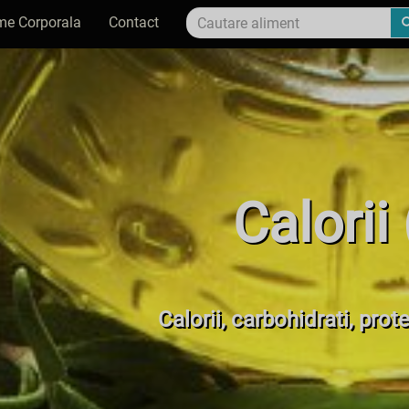
me Corporala
Contact
Calorii
Calorii, carbohidrati, prot