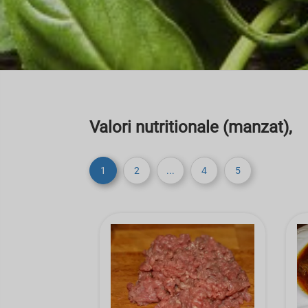
Valori nutritionale (manzat),
1
2
...
4
5