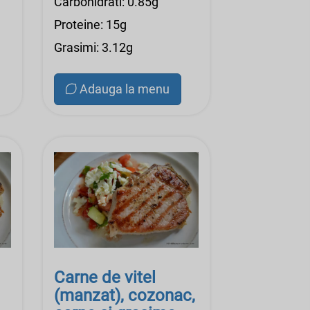
Carbohidrati: 0.85g
Proteine: 15g
Grasimi: 3.12g
Adauga la menu
Carne de vitel
(manzat), cozonac,