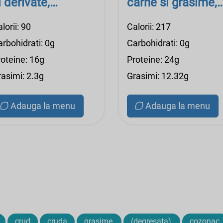
i derivate,
carne si grasime,
lamani, cruzi
gătit, fript
lorii: 90
Calorii: 217
rbohidrati: 0g
Carbohidrati: 0g
roteine: 16g
Proteine: 24g
rasimi: 2.3g
Grasimi: 12.32g
Adauga la menu
Adauga la menu
crud
cruda
grasime,
(degresata),
cozonac,