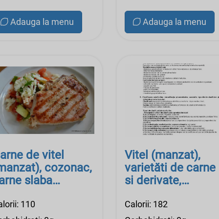
Adauga la menu
Adauga la menu
arne de vitel
Vitel (manzat),
manzat), cozonac,
varietăti de carne
arne slaba
si derivate,
degresata), crud
pancreas, crud
lorii: 110
Calorii: 182