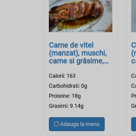
Carne de vitel
C
(manzat), muschi,
(
carne si grăsime,
c
crud
c
Calorii: 163
Ca
Carbohidrati: 0g
Ca
Proteine: 18g
P
Grasimi: 9.14g
G
Adauga la menu