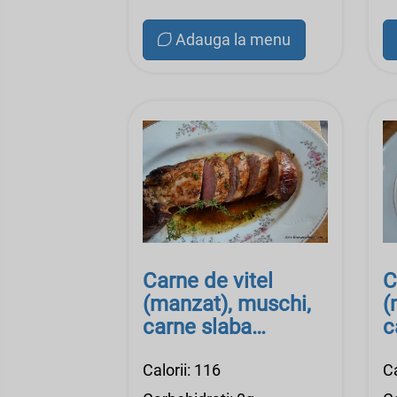
Adauga la menu
Carne de vitel
C
(manzat), muschi,
(
carne slaba
c
(degresata), crud
(
Calorii: 116
Ca