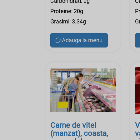
Carbohidrati: 0g
Ca
Proteine: 20g
P
Grasimi: 3.34g
G
Adauga la menu
Carne de vitel
V
(manzat), coasta,
v