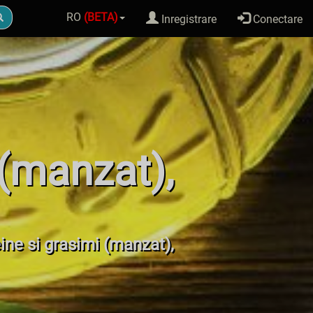
RO
(BETA)
Inregistrare
Conectare
 (manzat),
eine si grasimi (manzat),