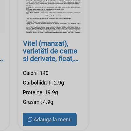
Vitel (manzat),
varietăti de carne
si derivate, ficat,
crud
Calorii: 140
Carbohidrati: 2.9g
Proteine: 19.9g
Grasimi: 4.9g
Adauga la menu