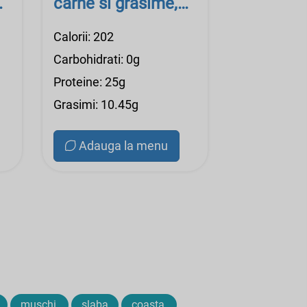
carne si grasime,
gătit, fript
Calorii: 202
Carbohidrati: 0g
Proteine: 25g
Grasimi: 10.45g
Adauga la menu
muschi,
slaba
coasta,