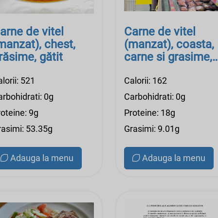
arne de vitel
Carne de vitel
manzat), chest,
(manzat), coasta,
răsime, gătit
carne si grasime,
cruda
lorii: 521
Calorii: 162
rbohidrati: 0g
Carbohidrati: 0g
oteine: 9g
Proteine: 18g
rasimi: 53.35g
Grasimi: 9.01g
Adauga la menu
Adauga la menu