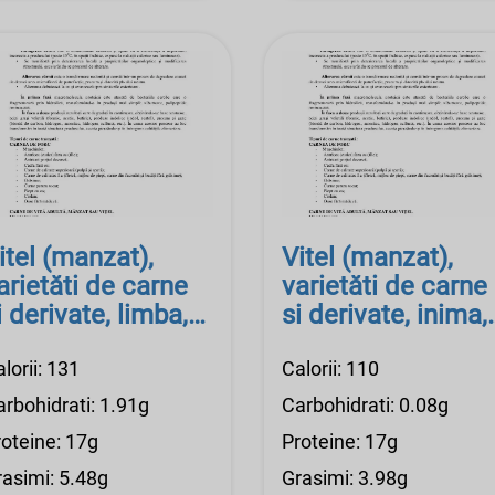
itel (manzat),
Vitel (manzat),
arietăti de carne
varietăti de carne
i derivate, limba,
si derivate, inima,
ruda
cruda
lorii: 131
Calorii: 110
arbohidrati: 1.91g
Carbohidrati: 0.08g
roteine: 17g
Proteine: 17g
rasimi: 5.48g
Grasimi: 3.98g