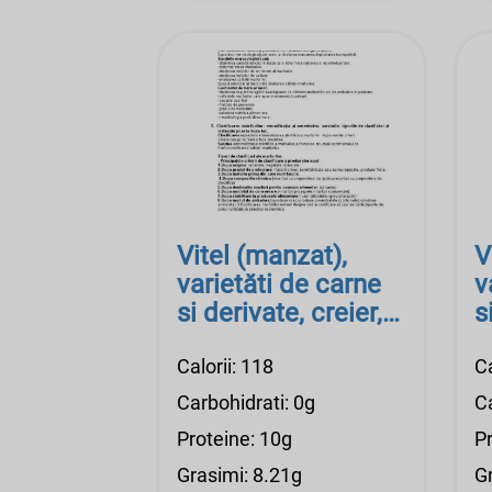
Vitel (manzat),
V
varietăti de carne
v
si derivate, creier,
s
crud
c
Calorii: 118
Ca
Carbohidrati: 0g
C
Proteine: 10g
P
Grasimi: 8.21g
G