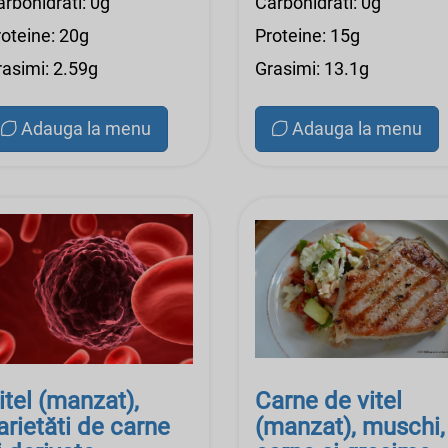
rbohidrati: 0g
Carbohidrati: 0g
roteine: 20g
Proteine: 15g
rasimi: 2.59g
Grasimi: 13.1g
Adauga la menu
Adauga la menu
itel (manzat),
Carne de vitel
arietăti de carne
(manzat), muschi,