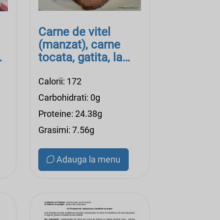
Carne de vitel
(manzat), carne
tocata, gatita, la
cuptor
Calorii: 172
Carbohidrati: 0g
Proteine: 24.38g
Grasimi: 7.56g
Adauga la menu