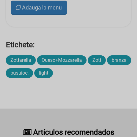
Adauga la menu
Etichete:
Zottarella
Queso+Mozzarella
Zott
branza
busuioc,
light
Artículos recomendados