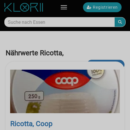
Registrieren
Toggle
navigation
Nährwerte Ricotta,
Erweiterte Suche
Ricotta, Coop