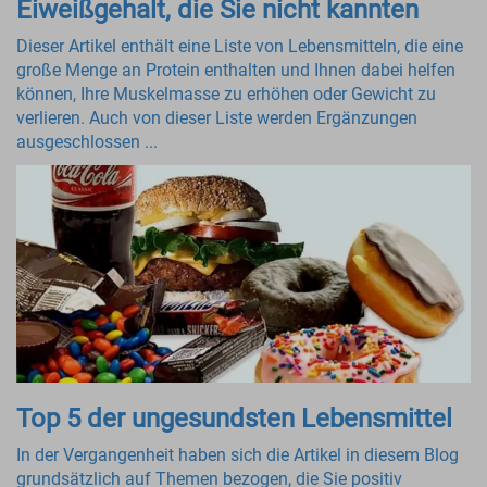
Eiweißgehalt, die Sie nicht kannten
Dieser Artikel enthält eine Liste von Lebensmitteln, die eine
große Menge an Protein enthalten und Ihnen dabei helfen
können, Ihre Muskelmasse zu erhöhen oder Gewicht zu
verlieren. Auch von dieser Liste werden Ergänzungen
ausgeschlossen ...
Top 5 der ungesundsten Lebensmittel
In der Vergangenheit haben sich die Artikel in diesem Blog
grundsätzlich auf Themen bezogen, die Sie positiv