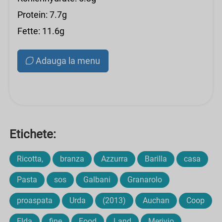
Protein: 7.7g
Fette: 11.6g
Adauga la menu
Etichete:
Ricotta,
branza
Azzurra
Barilla
casa
Pasta
sos
Galbani
Granarolo
proaspata
Urda
(2013)
Auchan
Coop
Elda
fine
Food
Land
Merivio