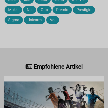
Mukki
Noi
Otto
Premio
Prestigio
Sigma
Unicarm
Voi
Empfohlene Artikel