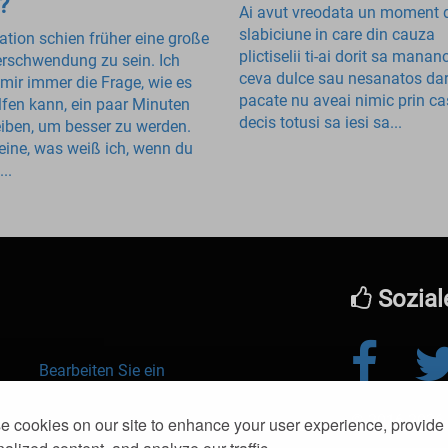
?
Ai avut vreodata un moment 
slabiciune in care din cauza
ation schien früher eine große
plictiselii ti-ai dorit sa mananc
erschwendung zu sein. Ich
ceva dulce sau nesanatos dar
e mir immer die Frage, wie es
pacate nu aveai nimic prin ca
elfen kann, ein paar Minuten
decis totusi sa iesi sa...
eiben, um besser zu werden.
eine, was weiß ich, wenn du
...
Sozial
Bearbeiten Sie ein
Essen
© 2016-2026 kl
 cookies on our site to enhance your user experience, provide
Muskelwachstum