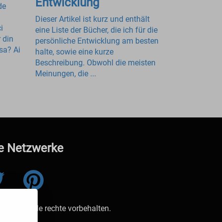
Entwicklung
de
Dieser Artikel ist kurz und enthält
i
eine Liste der Bücher, die ich für die
 din
persönliche Entwicklung am besten
sa? Ai
halte, sowie eine kurze
Beschreibung. Obwohl die meisten
Meinungen, die ...
e Netzwerke
orii.ro. Alle rechte vorbehalten.