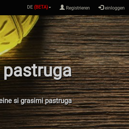
DE
(BETA)
Registrieren
einloggen
 pastruga
teine si grasimi pastruga