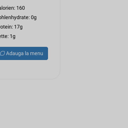
alorien: 160
ohlenhydrate: 0g
otein: 17g
tte: 1g
Adauga la menu