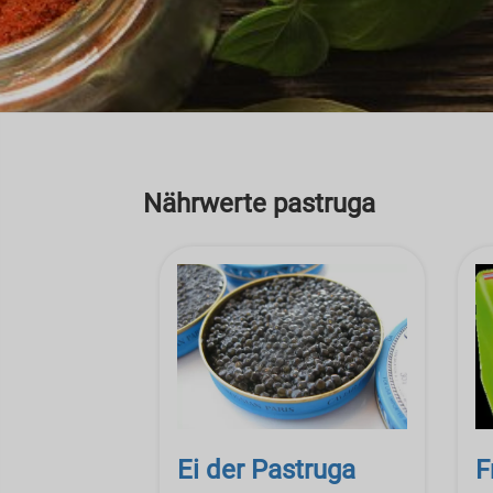
Nährwerte pastruga
Ei der Pastruga
F