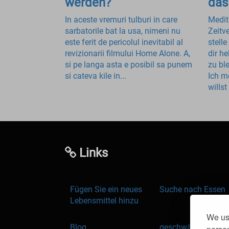
werden?
das
In aceste vremuri tulburi in care
Medit
sarbatorile bat la usa, nimeni nu
Zeitv
este ferit de pericolul inevitabil al
stell
revizionarii filmului Home Alone. A,
dir h
si pe langa asta e posibil sa punem
zu bl
si cateva kile in...
Ich m
willst 
Links
Fügen Sie ein neues
Suche nach Essen
Lebensmittel hinzu
We use
Blog
geschwächt