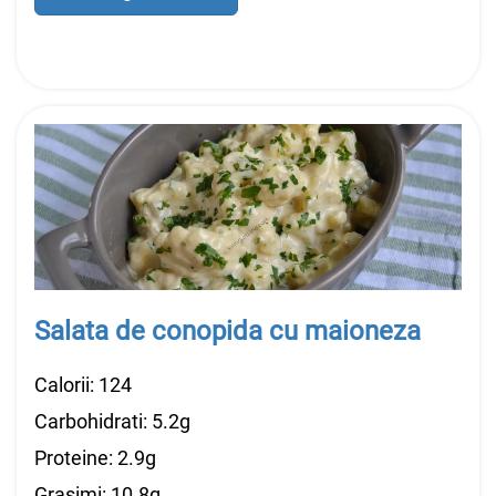
Salata de conopida cu maioneza
Calorii: 124
Carbohidrati: 5.2g
Proteine: 2.9g
Grasimi: 10.8g