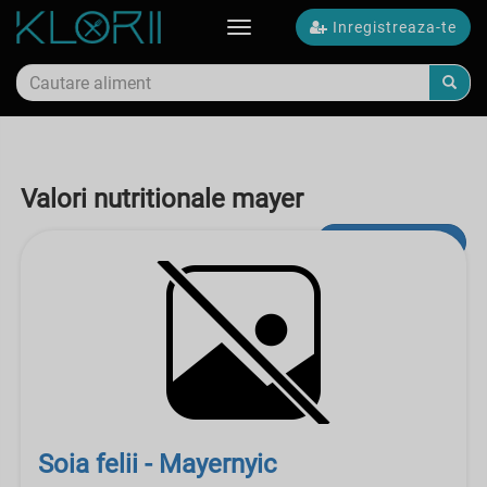
Inregistreaza-te
Toggle
navigation
Valori nutritionale mayer
Cautare avansata
Soia felii - Mayernyic