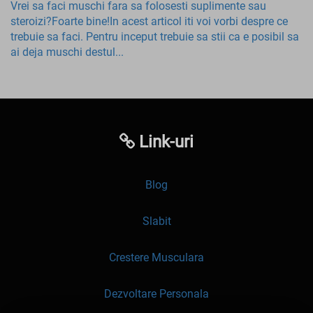
Vrei sa faci muschi fara sa folosesti suplimente sau
steroizi?Foarte bine!In acest articol iti voi vorbi despre ce
trebuie sa faci. Pentru inceput trebuie sa stii ca e posibil sa
ai deja muschi destul...
Link-uri
Blog
Slabit
Crestere Musculara
Dezvoltare Personala