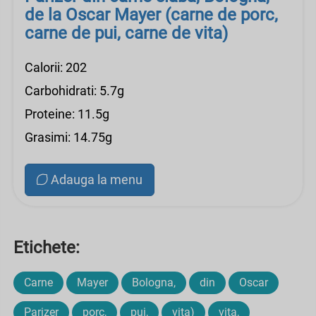
de la Oscar Mayer (carne de porc,
carne de pui, carne de vita)
Calorii: 202
Carbohidrati: 5.7g
Proteine: 11.5g
Grasimi: 14.75g
Adauga la menu
Etichete:
Carne
Mayer
Bologna,
din
Oscar
Parizer
porc,
pui,
vita)
vita,