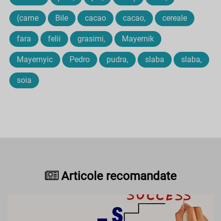
(carne
Bile
cacao
cacao,
cereale
fara
felii
grasimi,
Mayernik
Mayernyic
Pedro
pudra,
slaba
slaba,
soia
Articole recomandate