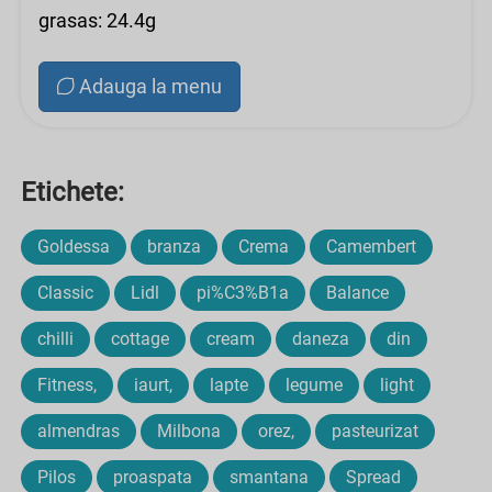
grasas: 24.4g
Adauga la menu
Etichete:
Goldessa
branza
Crema
Camembert
Classic
Lidl
pi%C3%B1a
Balance
chilli
cottage
cream
daneza
din
Fitness,
iaurt,
lapte
legume
light
almendras
Milbona
orez,
pasteurizat
Pilos
proaspata
smantana
Spread