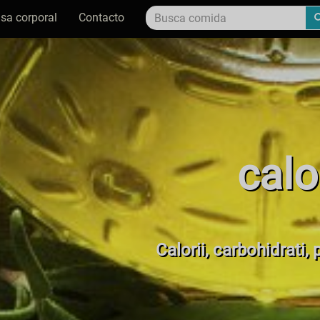
sa corporal
Contacto
calo
Calorii, carbohidrati, 