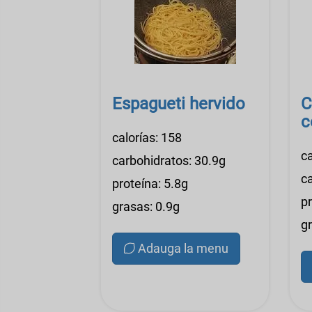
Espagueti hervido
C
c
calorías: 158
ca
carbohidratos: 30.9g
c
proteína: 5.8g
pr
grasas: 0.9g
g
Adauga la menu