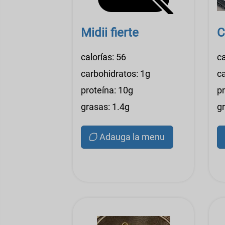
Midii fierte
C
calorías: 56
ca
carbohidratos: 1g
c
proteína: 10g
pr
grasas: 1.4g
g
Adauga la menu