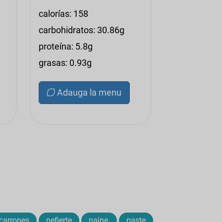
calorías: 158
carbohidratos: 30.86g
proteína: 5.8g
grasas: 0.93g
Adauga la menu
carrones
nefierte
paine,
paste