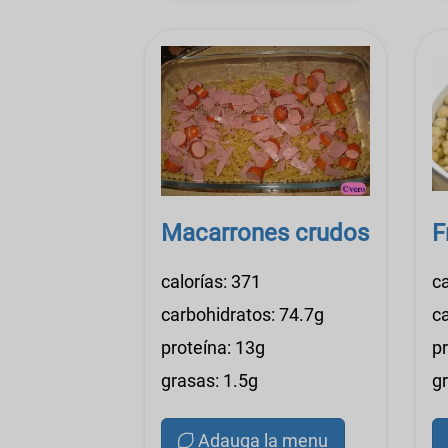
Macarrones crudos
F
calorías: 371
ca
carbohidratos: 74.7g
c
proteína: 13g
pr
grasas: 1.5g
g
Adauga la menu