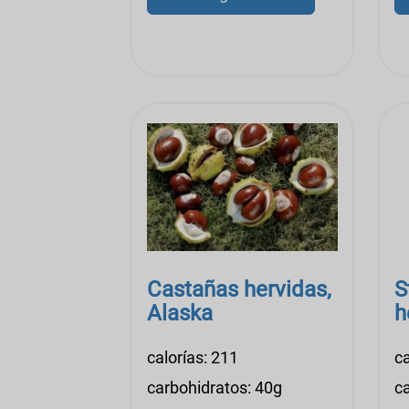
Castañas hervidas,
S
Alaska
h
calorías: 211
ca
carbohidratos: 40g
c