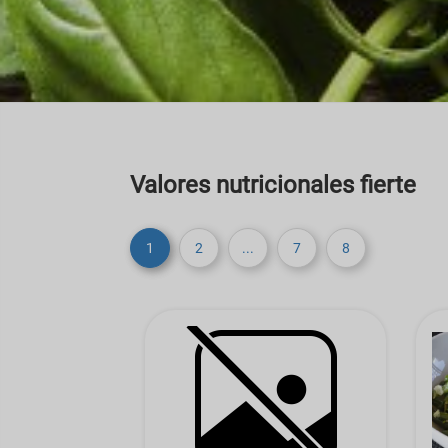
Valores nutricionales fierte
1
2
...
7
8