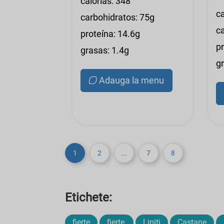
calorías: 348
ca
carbohidratos: 75g
c
proteína: 14.6g
pr
grasas: 1.4g
g
Adauga la menu
1
2
...
7
8
Etichete:
fierte
fierte,
Lipiti
Castane