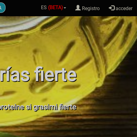
ES
(BETA)
Registro
acceder
rías fierte
proteine si grasimi fierte