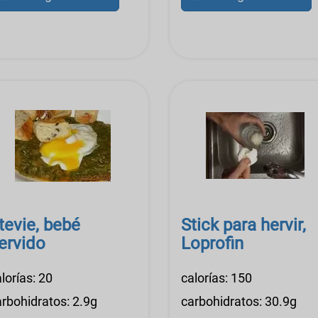
tevie, bebé
Stick para hervir,
ervido
Loprofin
lorías: 20
calorías: 150
arbohidratos: 2.9g
carbohidratos: 30.9g