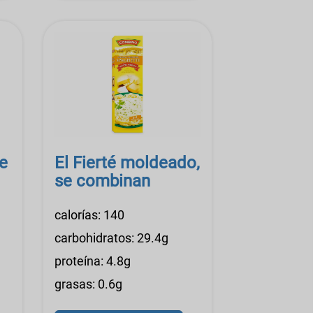
re
El Fierté moldeado,
se combinan
calorías: 140
carbohidratos: 29.4g
proteína: 4.8g
grasas: 0.6g