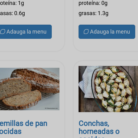
oteína: 1g
proteína: 0g
rasas: 0.6g
grasas: 1.3g
Adauga la menu
Adauga la menu
emillas de pan
Conchas,
ocidas
horneadas o