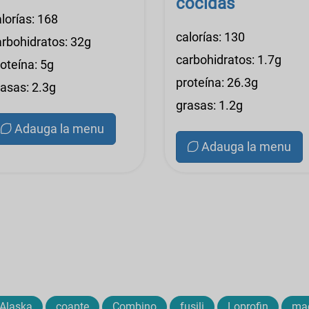
cocidas
lorías: 168
calorías: 130
arbohidratos: 32g
carbohidratos: 1.7g
oteína: 5g
proteína: 26.3g
rasas: 2.3g
grasas: 1.2g
Adauga la menu
Adauga la menu
Alaska
coapte
Combino
fusili
Loprofin
ma