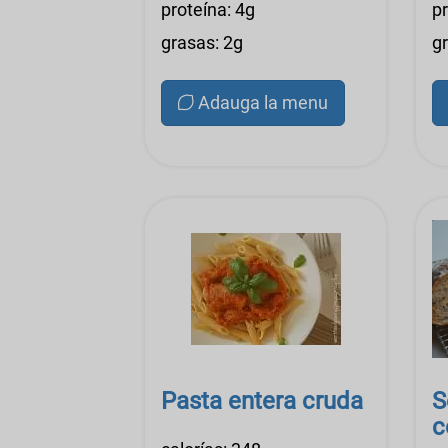
proteína: 4g
pr
grasas: 2g
g
Adauga la menu
Pasta entera cruda
S
c