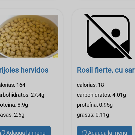
rijoles hervidos
Rosii fierte, cu sa
lorías: 164
calorías: 18
arbohidratos: 27.4g
carbohidratos: 4.01g
oteína: 8.9g
proteína: 0.95g
rasas: 2.6g
grasas: 0.11g
Adauga la menu
Adauga la menu