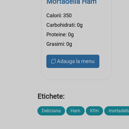
Mortadella Ham
Calorii: 350
Carbohidrati: 0g
Proteine: 0g
Grasimi: 0g
Adauga la menu
Etichete:
Deliciana
Ham
Kfm
mortadell