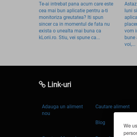
Te-ai intrebat pana acum care este
Astaz
cea mai bun aplicatie pentru a-ti
luni 
monitoriza greutatea? Iti spun
aplic
sincer ca in momentul de fata nu
place
exista o unealta mai buna ca
vom i
kLorii.ro. Stiu, vei spune ca...
bune 
voi,...
Link-uri
Adauga un aliment
Cautare aliment
nou
Blog
We use
person