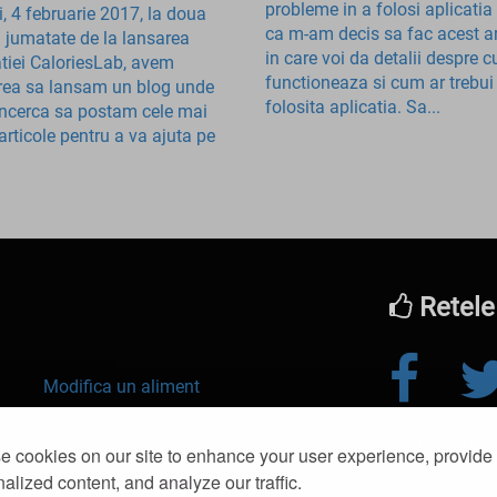
probleme in a folosi aplicatia
i, 4 februarie 2017, la doua
ca m-am decis sa fac acest ar
si jumatate de la lansarea
in care voi da detalii despre 
atiei CaloriesLab, avem
functioneaza si cum ar trebui
rea sa lansam un blog unde
folosita aplicatia. Sa...
ncerca sa postam cele mai
articole pentru a va ajuta pe
Retele
Modifica un aliment
© 2016-2026 kl
Slabit
 cookies on our site to enhance your user experience, provide
alized content, and analyze our traffic.