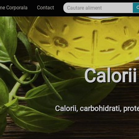
me Corporala
Contact
Calorii
Calorii, carbohidrati, prot