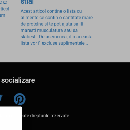
stiai
 asa
ticol
Acest articol contine o lista cu
cum
alimente ce contin o cantitate mare
de proteine si te pot ajuta sa iti
maresti musculatura sau sa
slabesti. De asemenea, din aceasta
lista vor fi excluse suplimentele...
 socializare
orii.ro. Toate drepturile rezervate.