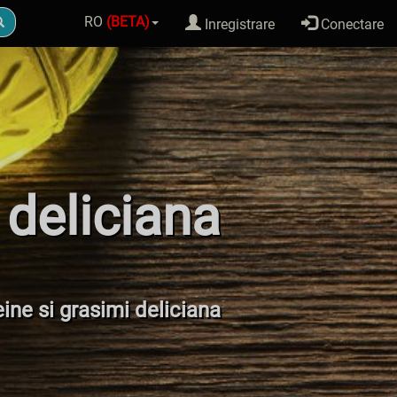
RO
(BETA)
Inregistrare
Conectare
 deliciana
eine si grasimi deliciana