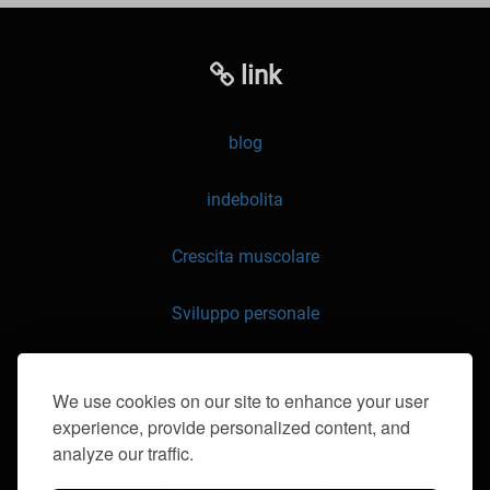
link
blog
indebolita
Crescita muscolare
Sviluppo personale
API
We use cookies on our site to enhance your user
experience, provide personalized content, and
Contattaci
analyze our traffic.
Reti sociali