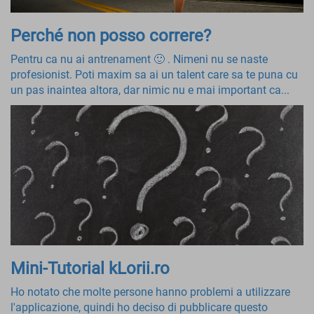
Perché non posso correre?
Pentru ca nu ai antrenament 🙂 . Nimeni nu se naste
profesionist. Poti maxim sa ai un talent care sa te puna cu
un pas inaintea altora, dar nimic nu e mai important ca...
Mini-Tutorial kLorii.ro
Ho notato che molte persone hanno problemi a utilizzare
l'applicazione, quindi ho deciso di pubblicare questo