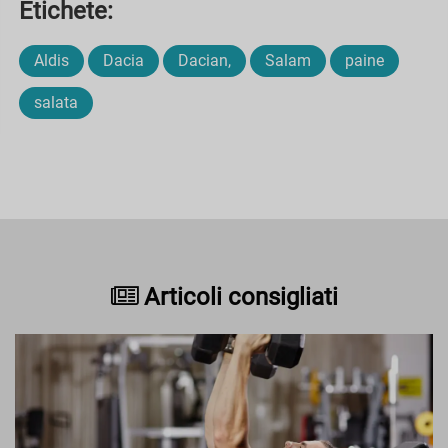
Etichete:
Aldis
Dacia
Dacian,
Salam
paine
salata
Articoli consigliati