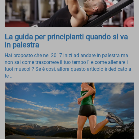
La guida per principianti quando si va
in palestra
Hai proposto che nel 2017 inizi ad andare in palestra ma
non sai come trascorrere il tuo tempo lì e come allenare i
tuoi muscoli? Se è così, allora questo articolo è dedicato a
te ...