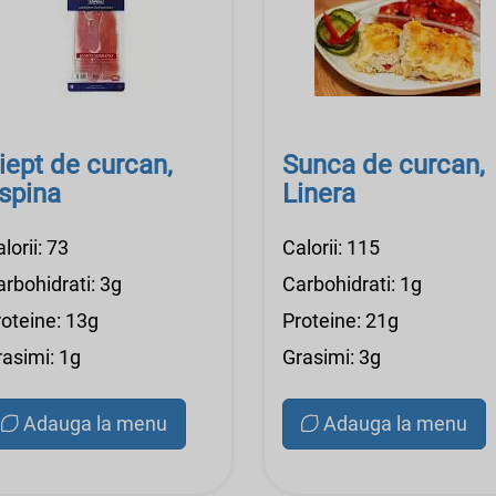
iept de curcan,
Sunca de curcan,
spina
Linera
lorii: 73
Calorii: 115
rbohidrati: 3g
Carbohidrati: 1g
roteine: 13g
Proteine: 21g
rasimi: 1g
Grasimi: 3g
Adauga la menu
Adauga la menu