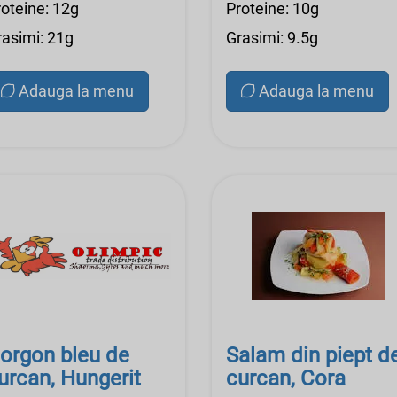
roteine: 12g
Proteine: 10g
rasimi: 21g
Grasimi: 9.5g
Adauga la menu
Adauga la menu
orgon bleu de
Salam din piept d
urcan, Hungerit
curcan, Cora