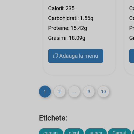
Calorii: 235
Ca
Carbohidrati: 1.56g
C
Proteine: 15.42g
P
Grasimi: 18.09g
G
Adauga la menu
1
2
...
9
10
Etichete:
curcan,
piept
sunca
Carnat