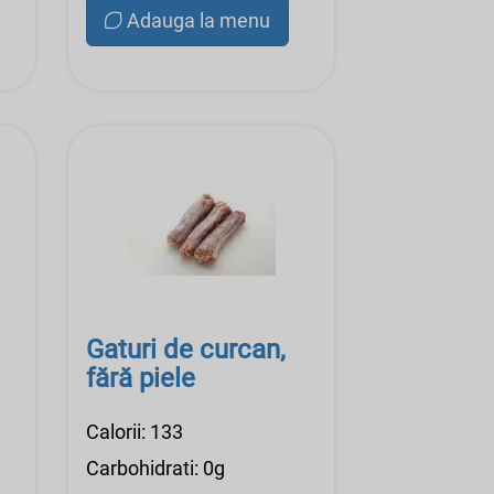
Adauga la menu
Gaturi de curcan,
fără piele
Calorii: 133
Carbohidrati: 0g