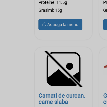
Proteine: 11.5g
P
Grasimi: 15g
G
Adauga la menu
Carnati de curcan,
G
carne slaba
c