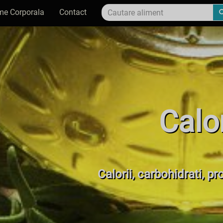
me Corporala
Contact
Calor
Calorii, carbohidrati, pr