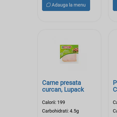
Adauga la menu
Carne presata
P
curcan, Lupack
C
Calorii: 199
Ca
Carbohidrati: 4.5g
Ca