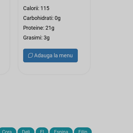
Calorii: 115
Carbohidrati: 0g
Proteine: 21g
Grasimi: 3g
Adauga la menu
Cora
Deli
El
Espina
Filip