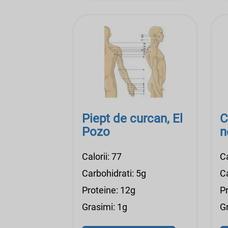
Piept de curcan, El
C
Pozo
n
Calorii: 77
Ca
Carbohidrati: 5g
Ca
Proteine: 12g
P
Grasimi: 1g
G