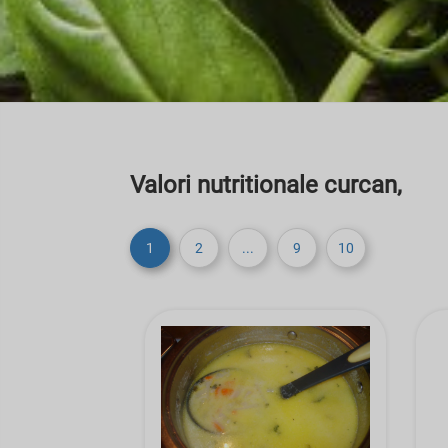
Valori nutritionale curcan,
1
2
...
9
10