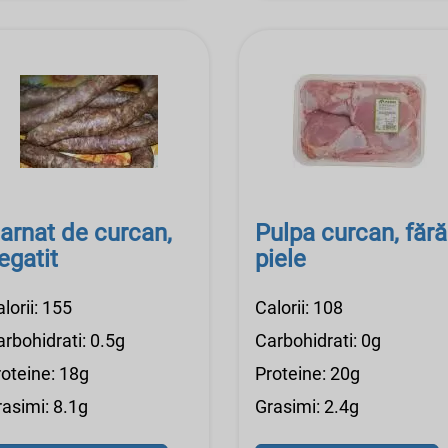
arnat de curcan,
Pulpa curcan, fără
egatit
piele
lorii: 155
Calorii: 108
rbohidrati: 0.5g
Carbohidrati: 0g
roteine: 18g
Proteine: 20g
rasimi: 8.1g
Grasimi: 2.4g