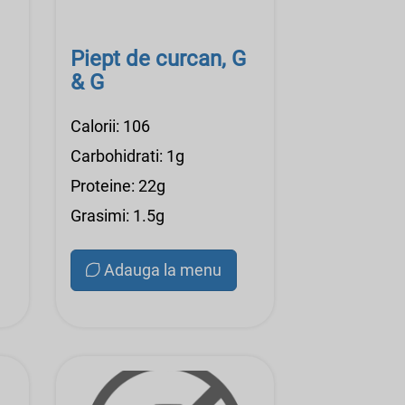
Piept de curcan, G
& G
Calorii: 106
Carbohidrati: 1g
Proteine: 22g
Grasimi: 1.5g
Adauga la menu