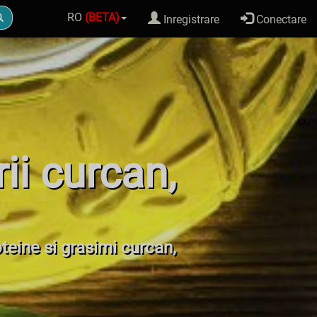
RO
(BETA)
Inregistrare
Conectare
ii curcan,
oteine si grasimi curcan,