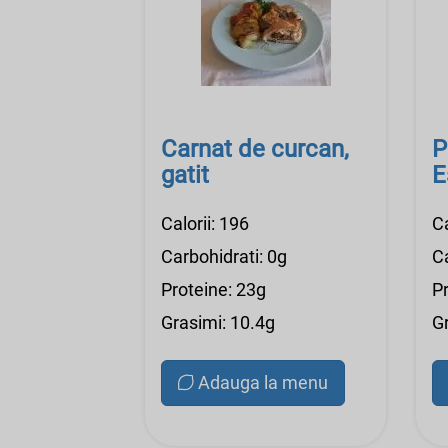
Carnat de curcan,
P
gatit
E
Calorii: 196
Ca
Carbohidrati: 0g
Ca
Proteine: 23g
P
Grasimi: 10.4g
G
Adauga la menu