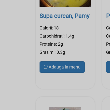
Supa curcan, Pamy
P
Calorii: 18
Ca
Carbohidrati: 1.4g
Ca
Proteine: 2g
P
Grasimi: 0.3g
G
Adauga la menu