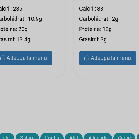
lorii: 236
Calorii: 83
arbohidrati: 10.9g
Carbohidrati: 2g
roteine: 20g
Proteine: 12g
rasimi: 13.4g
Grasimi: 3g
Adauga la menu
Adauga la menu
din
Salam
Ifantis
Aldi
Alipende
Carne