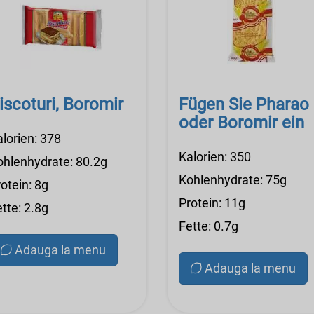
iscoturi, Boromir
Fügen Sie Pharao
oder Boromir ein
alorien: 378
Kalorien: 350
ohlenhydrate: 80.2g
Kohlenhydrate: 75g
otein: 8g
Protein: 11g
tte: 2.8g
Fette: 0.7g
Adauga la menu
Adauga la menu