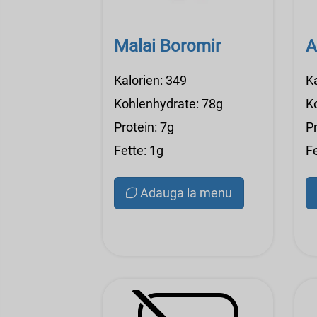
Malai Boromir
A
Kalorien: 349
K
Kohlenhydrate: 78g
K
Protein: 7g
Pr
Fette: 1g
Fe
Adauga la menu