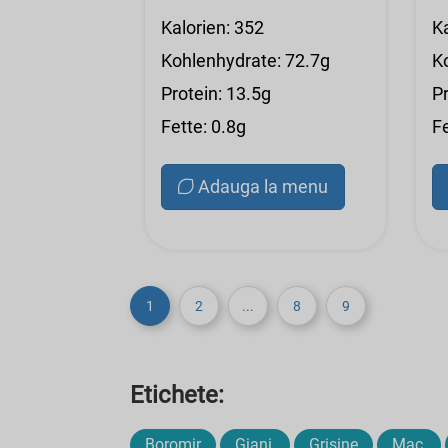
Kalorien: 352
K
Kohlenhydrate: 72.7g
K
Protein: 13.5g
Pr
Fette: 0.8g
Fe
Adauga la menu
1
2
...
8
9
Etichete:
Boromir
Giani,
Grisine
Mac,