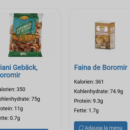
iani Gebäck,
Faina de Boromir
oromir
Kalorien: 361
alorien: 350
Kohlenhydrate: 74.9g
ohlenhydrate: 75g
Protein: 9.3g
otein: 11g
Fette: 1.7g
tte: 0.7g
Adauga la menu