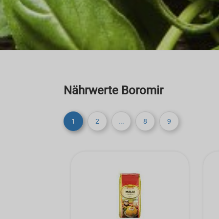
Nährwerte Boromir
1
2
...
8
9