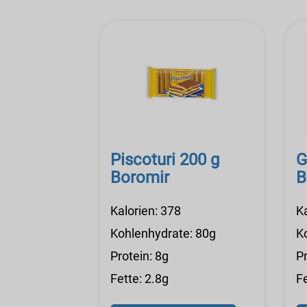
Piscoturi 200 g
G
Boromir
B
Kalorien: 378
K
Kohlenhydrate: 80g
K
Protein: 8g
Pr
Fette: 2.8g
Fe