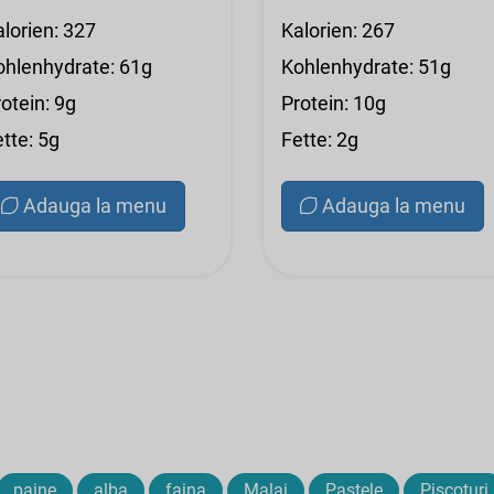
alorien: 327
Kalorien: 267
ohlenhydrate: 61g
Kohlenhydrate: 51g
otein: 9g
Protein: 10g
tte: 5g
Fette: 2g
Adauga la menu
Adauga la menu
paine
alba
faina
Malai
Pastele
Piscoturi