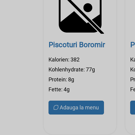
Piscoturi Boromir
P
Kalorien: 382
K
Kohlenhydrate: 77g
K
Protein: 8g
Pr
Fette: 4g
Fe
Adauga la menu