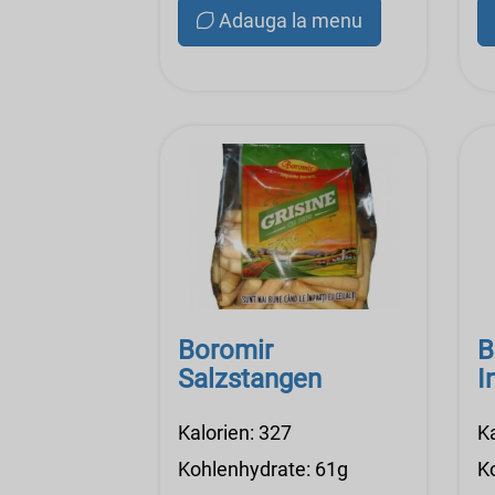
Adauga la menu
Boromir
B
Salzstangen
I
Kalorien: 327
K
Kohlenhydrate: 61g
K