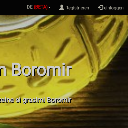
DE
(BETA)
Registrieren
einloggen
n Boromir
oteine si grasimi Boromir