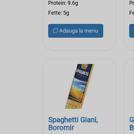
Protein: 9.6g
Pr
Fette: 5g
Fe
Adauga la menu
Spaghetti Giani,
G
Boromir
B