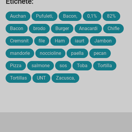
Etichete:
Auchan
Pufuleti,
Bacon,
0,1%
82%
Bacon
brodo
Burger
Anacardi
Chifle
Cremsnit
file
Ham
iaurt
Jambon
mandorle
noccioline
paella
pecan
Pizza
salmone
sos
Toba
Tortilla
Tortillas
UNT
Zacusca,