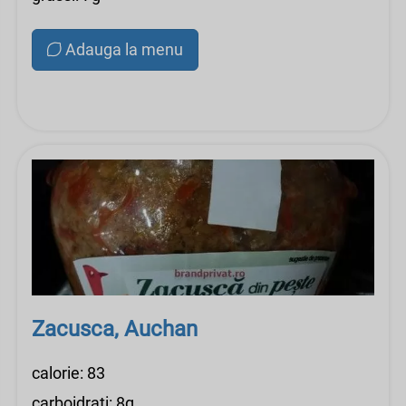
Adauga la menu
Zacusca, Auchan
calorie: 83
carboidrati: 8g