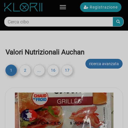
Registrazione
Toggle
navigation
Valori Nutrizionali Auchan
ricerca avanzata
1
2
...
16
17