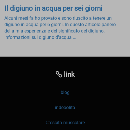
Il digiuno in acqua per sei giorni
Alcuni mesi fa ho provato e sono riuscito a tenere un
digiuno in acqua per 6 giorni. In questo articolo parlerò
della mia esperienza e del significato del digiuno.
Informazioni sul digiuno d'acqua ...
link
blog
indebolita
Crescita muscolare