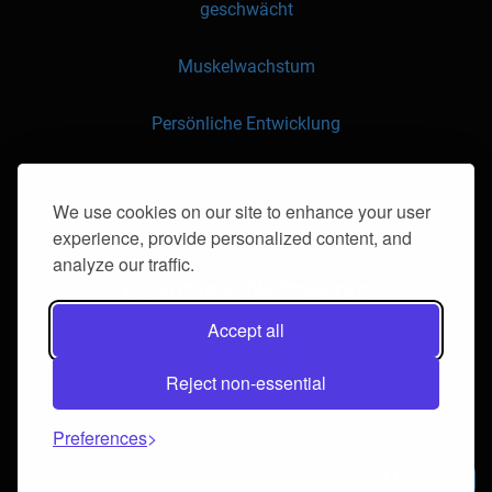
geschwächt
Muskelwachstum
Persönliche Entwicklung
API
We use cookies on our site to enhance your user
experience, provide personalized content, and
Kontaktieren Sie uns
analyze our traffic.
Soziale Netzwerke
Accept all
Reject non-essential
© 2016-2026 klorii.ro. Alle rechte vorbehalten.
Preferences
Menu
0