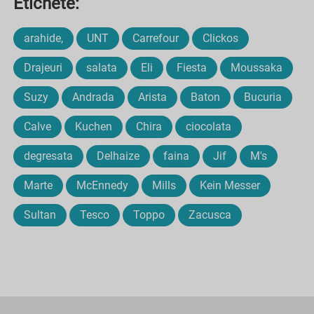
Etichete:
arahide,
UNT
Carrefour
Clickos
Drajeuri
salata
Eli
Fiesta
Moussaka
Suzy
Andrada
Arista
Baton
Bucuria
Calve
Kuchen
Chira
ciocolata
degresata
Delhaize
faina
Jif
M's
Marte
McEnnedy
Mills
Kein Messer
Sultan
Tesco
Toppo
Zacusca