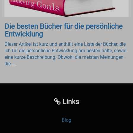
Die besten Bücher für die persönliche
Entwicklung
Dieser Artikel ist kurz und enthält eine Liste der Bücher, die
ich für die persönliche Entwicklung am besten halte, sowie
eine kurze Beschreibung. Obwohl die meisten Meinungen,
die ...
Links
Blog