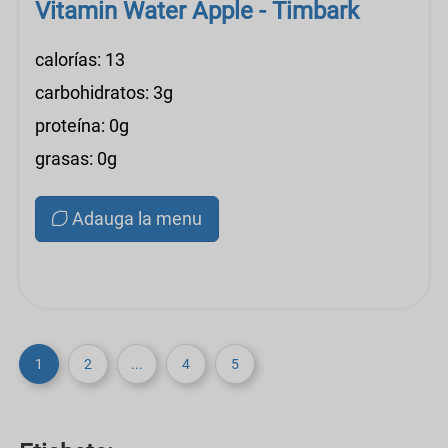
Vitamin Water Apple - Timbark
calorías: 13
carbohidratos: 3g
proteína: 0g
grasas: 0g
Adauga la menu
1
2
...
4
5