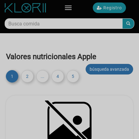
Registro
Toggle
navigation
Valores nutricionales Apple
búsqueda avanzada
1
2
...
4
5