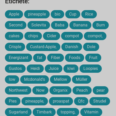
Etichete:
Apple
pineapple
bio
Cup
Rice
Second
Solevita
Baba
Banana
Burn
cakes
chips
Cider
compot
compot,
Crisple
Custard-Apple,
Danish
Dole
Energizant
fat
Fiber
Foods
Fruit
Gustos
Heidi
Juice
kiwi
Loopies
low
Mcdonald's
Mellow
Müller
Northwest
Now
Organix
Peach
pear
Pies
pineapple,
proaspat
Qfc
Strudel
Sugarland
Timbark
topping,
Vitamin