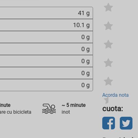
41 g
10.1 g
0 g
0 g
0 g
0 g
0 g
Acorda nota
nute
~
5
minute
cuota:
re cu bicicleta
inot