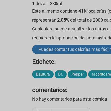
1 doza = 330ml
Este alimento contiene
41
kilocalorías (
representan
2.05%
del total de 2000 ca
Cualquiera puede actualizar los datos a
requieren la aprobación del administrad
Puedes contar tus calorías más fáci
Etichete:
Bautura
Dr.
Pepper
racoritoare
comentarios:
No hay comentarios para esta comida