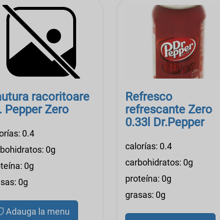
utura racoritoare
Refresco
. Pepper Zero
refrescante Zero
0.33l Dr.Pepper
orías: 0.4
calorías: 0.4
bohidratos: 0g
carbohidratos: 0g
teína: 0g
proteína: 0g
sas: 0g
grasas: 0g
Adauga la menu