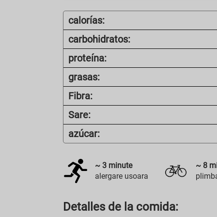
calorías:
carbohidratos:
proteína:
grasas:
Fibra:
Sare:
azúcar:
~
3
minute
~
8
mi
alergare usoara
plimba
Detalles de la comida: