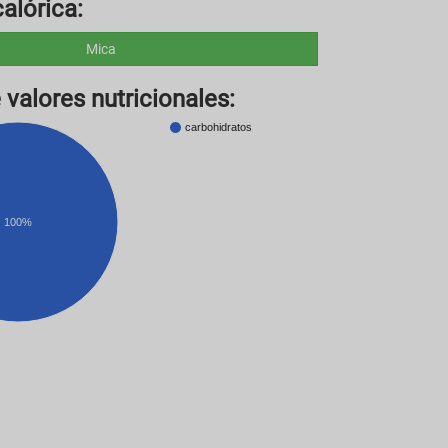
alórica:
Mica
 valores nutricionales:
carbohidratos
100%