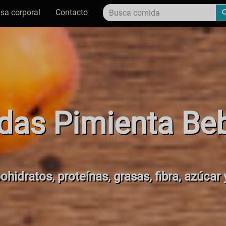
sa corporal
Contacto
das Pimienta Be
ohidratos, proteínas, grasas, fibra, azúcar y