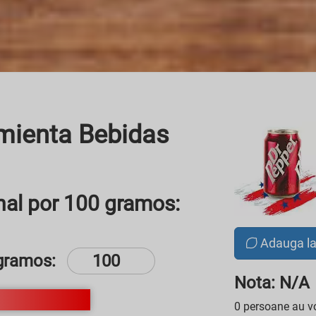
imienta Bebidas
nal por 100 gramos:
Adauga l
gramos:
Nota: N/A
0 persoane au vo