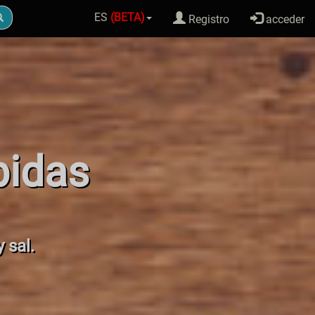
ES
(BETA)
Registro
acceder
bidas
 sal.