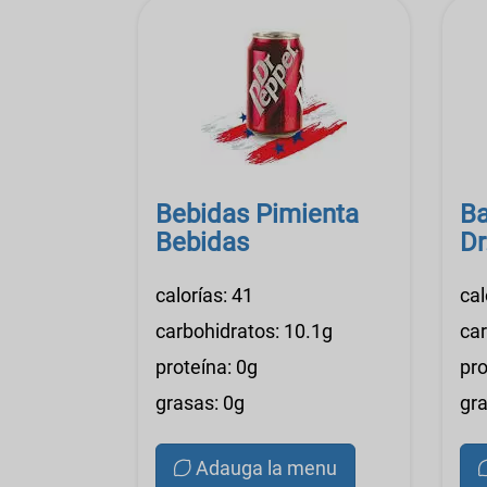
Bebidas Pimienta
Ba
Bebidas
Dr
calorías: 41
cal
carbohidratos: 10.1g
car
proteína: 0g
pro
grasas: 0g
gra
Adauga la menu