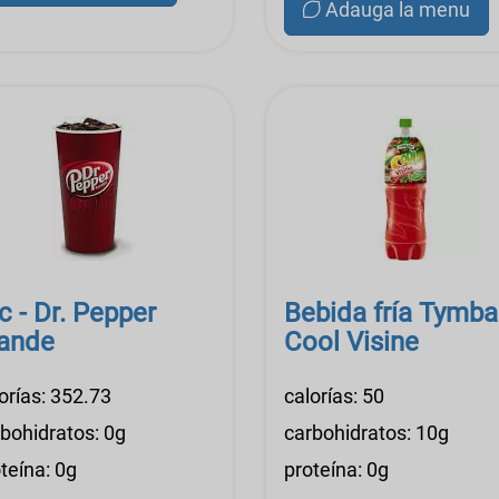
Adauga la menu
c - Dr. Pepper
Bebida fría Tymba
ande
Cool Visine
orías: 352.73
calorías: 50
bohidratos: 0g
carbohidratos: 10g
teína: 0g
proteína: 0g