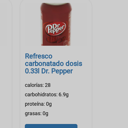
Refresco
carbonatado dosis
0.33l Dr. Pepper
calorías: 28
carbohidratos: 6.9g
proteína: 0g
grasas: 0g