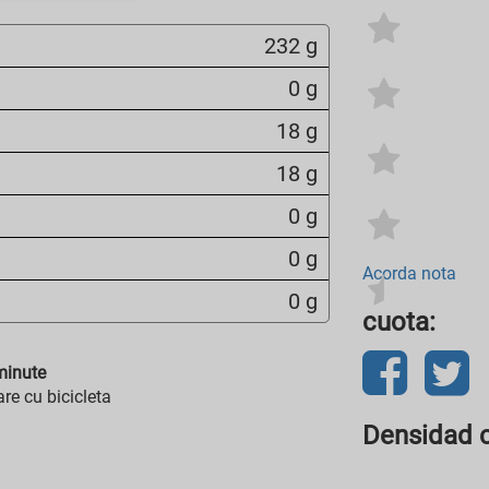
232 g
0 g
18 g
18 g
0 g
0 g
Acorda nota
0 g
cuota:
inute
re cu bicicleta
Densidad c