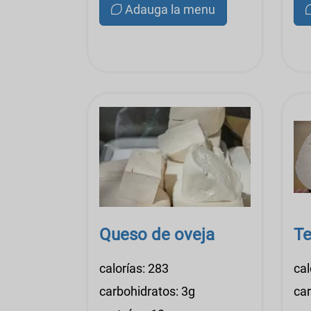
Adauga la menu
Queso de oveja
Te
calorías: 283
cal
carbohidratos: 3g
car