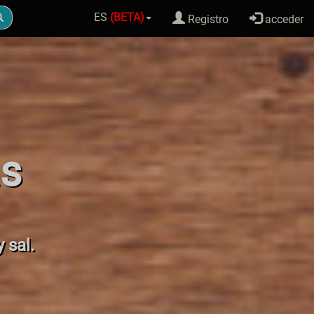
ES
(BETA)
Registro
acceder
as
 sal.