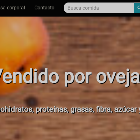
sa corporal
Contacto
endido por ovej
ohidratos, proteínas, grasas, fibra, azúcar y