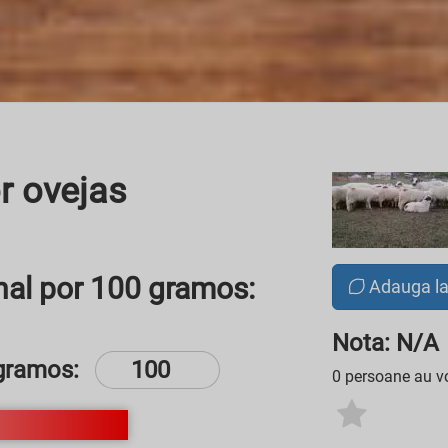
r ovejas
nal por 100 gramos:
Adauga l
Nota: N/A
gramos:
0 persoane au vo