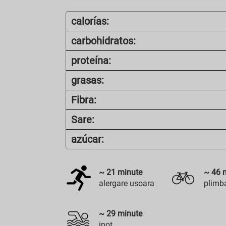
calorías:
carbohidratos:
proteína:
grasas:
Fibra:
Sare:
azúcar:
~
21
minute
~
46
m
alergare usoara
plimba
~
29
minute
inot