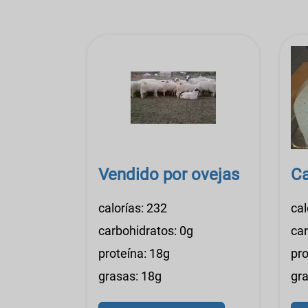
Vendido por ovejas
Ca
calorías: 232
cal
carbohidratos: 0g
car
proteína: 18g
pro
grasas: 18g
gr