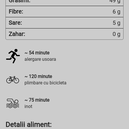
Grasimi:
49 g
Fibre:
6 g
Sare:
5 g
Zahar:
0 g
~
54
minute
alergare usoara
~
120
minute
plimbare cu bicicleta
~
75
minute
inot
Detalii aliment: