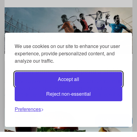
We use cookies on our site to enhance your user
experience, provide personalized content, and
analyze our traffic.
Cele mai bune sporturi pentru slabit
Accept all
Se spune ca pentru a slabi trebuie sa faci cat mai mult
sport.Asa si este, insa unele sporturi sunt mai benefice
Reject non-essential
decat altele cand vine vorba strict de slabit. In acest articol
iti voi...
Preferences
Menu
0