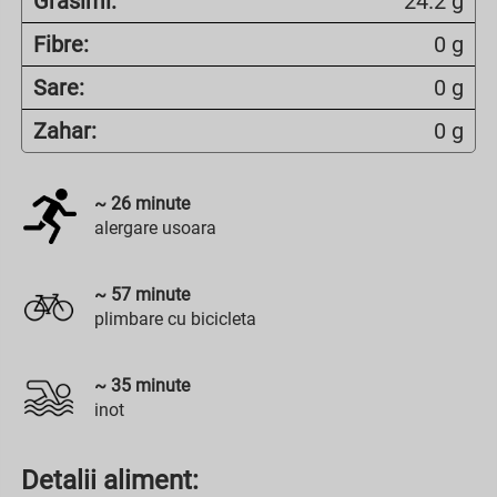
Grasimi:
24.2 g
Fibre:
0 g
Sare:
0 g
Zahar:
0 g
~
26
minute
alergare usoara
~
57
minute
plimbare cu bicicleta
~
35
minute
inot
Detalii aliment: