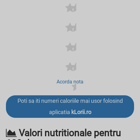
Acorda nota
Poti sa iti numeri caloriile mai usor folosind
aplicatia
kLorii.ro
Valori nutritionale pentru