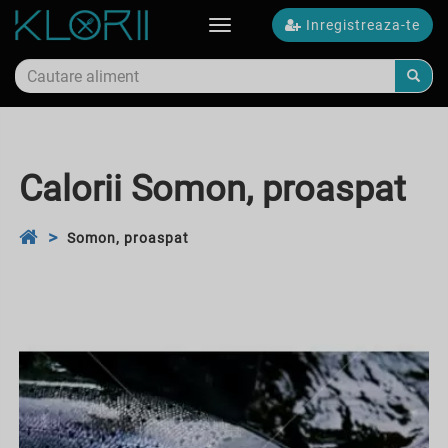
Inregistreaza-te
Toggle
navigation
Calorii Somon, proaspat
Somon, proaspat