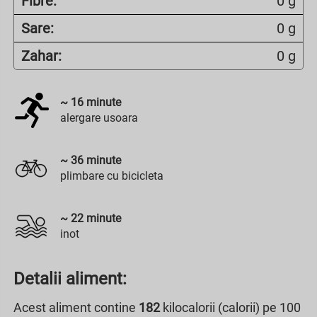
Fibre:
0 g
Sare:
0 g
Zahar:
0 g
~
16
minute
alergare usoara
~
36
minute
plimbare cu bicicleta
~
22
minute
inot
Detalii aliment:
Acest aliment contine
182
kilocalorii (calorii) pe 100