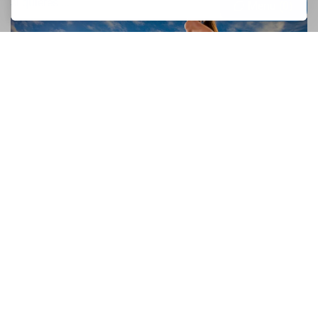
si quieres ...
Menu
0
¿Por qué no puedo correr?
Pentru ca nu ai antrenament 🙂 . Nimeni nu se naste
profesionist. Poti maxim sa ai un talent care sa te puna cu
un pas inaintea altora, dar nimic nu e mai important ca...