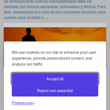
Un entrenamiento exitoso inevitablemente debe ser
alentado por música apropiada, motivadora y rítmica. Para
esto, desarrollaré una lista de mis canciones favoritas para
cuando vaya al salón o ...
We use cookies on our site to enhance your user
experience, provide personalized content, and
analyze our traffic.
Accept all
Meditación: ¿cómo y por qué hacemos
esto?
Reject non-essential
La meditación parecía una gran pérdida de tiempo antes.
Siempre me hago la pregunta ¿cómo puede ayudarte a
Preferences
quedarte unos minutos para mejorar? Quiero decir, qué sé,