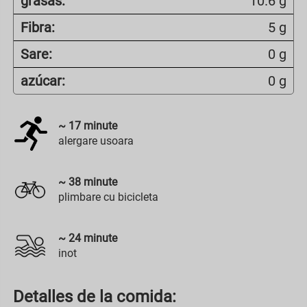
grasas:
10.6 g
Fibra:
5 g
Sare:
0 g
azúcar:
0 g
~
17
minute
alergare usoara
~
38
minute
plimbare cu bicicleta
~
24
minute
inot
Detalles de la comida: