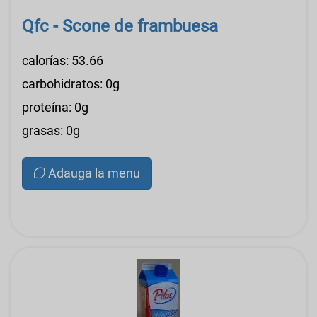
Qfc - Scone de frambuesa
calorías: 53.66
carbohidratos: 0g
proteína: 0g
grasas: 0g
Adauga la menu