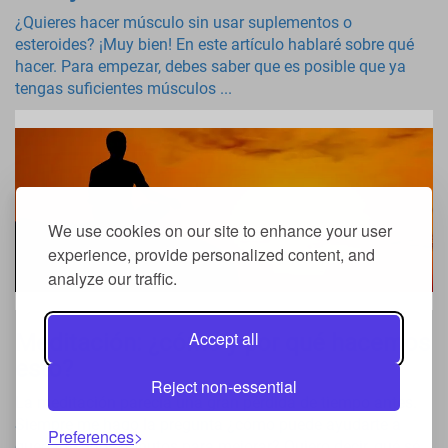
¿Quieres hacer músculo sin usar suplementos o
esteroides? ¡Muy bien! En este artículo hablaré sobre qué
hacer. Para empezar, debes saber que es posible que ya
tengas suficientes músculos ...
We use cookies on our site to enhance your user
experience, provide personalized content, and
analyze our traffic.
Accept all
Meditación: ¿cómo y por qué hacemos
esto?
Reject non-essential
La meditación parecía una gran pérdida de tiempo antes.
Siempre me hago la pregunta ¿cómo puede ayudarte a
Preferences
quedarte unos minutos para mejorar? Quiero decir, qué sé,