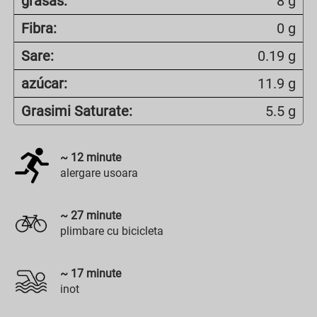
grasas:
8 g
Fibra:
0 g
Sare:
0.19 g
azúcar:
11.9 g
Grasimi Saturate:
5.5 g
~
12
minute
alergare usoara
~
27
minute
plimbare cu bicicleta
~
17
minute
inot