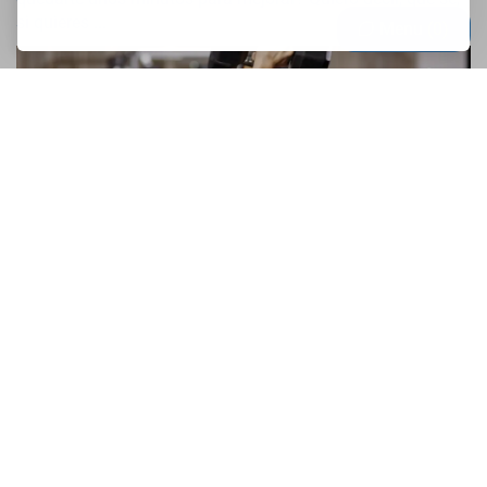
si quieres ...
Menu
0
La guía para principiantes cuando va al
gimnasio.
¿Propusiste que en 2017 comiences a ir al gimnasio pero
no sabes cómo pasar tu tiempo allí y cómo ejercitar tus
músculos? Si es así, este artículo está dedicado a ti ...