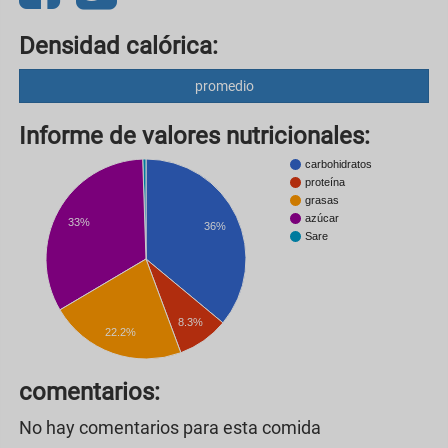
Densidad calórica:
promedio
Informe de valores nutricionales:
carbohidratos
proteína
grasas
azúcar
33%
36%
Sare
8.3%
22.2%
comentarios:
No hay comentarios para esta comida