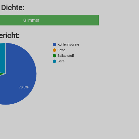
 Dichte:
Glimmer
richt:
Kohlenhydrate
Fette
Ballaststoff
Sare
70.3%