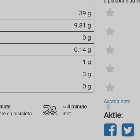
0 persoane au vo
39 g
9.81 g
0 g
0.14 g
1 g
3 g
0 g
Acorda nota
nute
~
4
minute
re cu bicicleta
inot
Aktie: