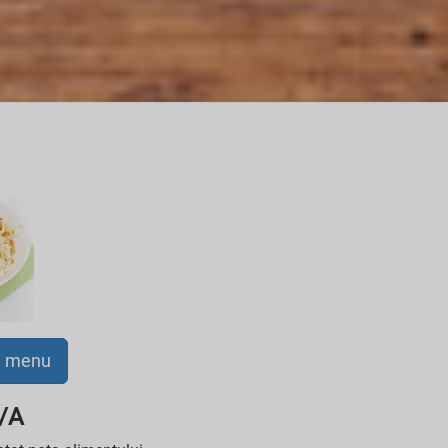
a menu
N/A