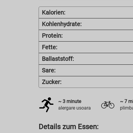
Kalorien:
Kohlenhydrate:
Protein:
Fette:
Ballaststoff:
Sare:
Zucker:
~
3
minute
~
7
mi
alergare usoara
plimba
Details zum Essen: