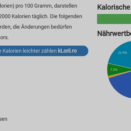
alorien) pro 100 Gramm, darstellen
Kalorische
00 Kalorien täglich. Die folgenden
erden, die Änderungen bedürfen
Nährwertbe
ors.
 Kalorien leichter zählen
kLorii.ro
21.5%
7.2%
ssen