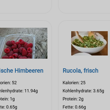
ische Himbeeren
Rucola, frisch
orien: 52
Kalorien: 25
hlenhydrate: 11.94g
Kohlenhydrate: 3.65g
tein: 1g
Protein: 2g
te: 0.65g
Fette: 0.66g