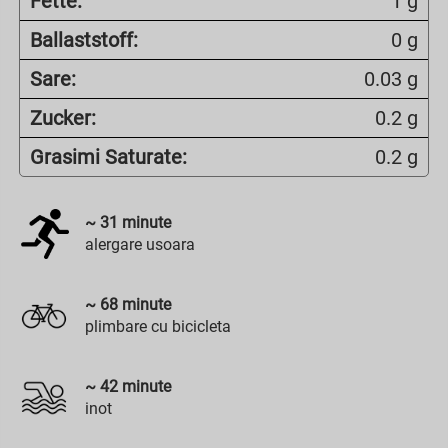
Fette:
1 g
Ballaststoff:
0 g
Sare:
0.03 g
Zucker:
0.2 g
Grasimi Saturate:
0.2 g
~
31
minute
alergare usoara
~
68
minute
plimbare cu bicicleta
~
42
minute
inot