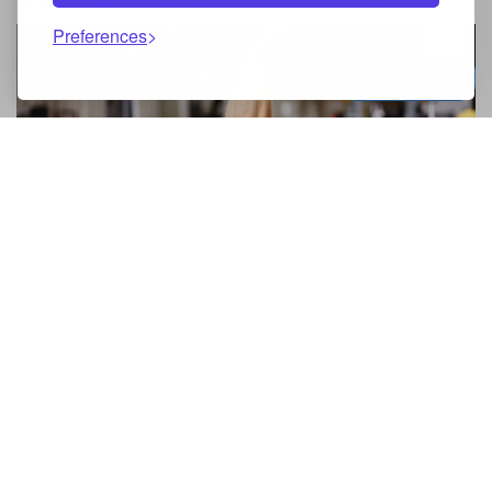
fortzufahren, gehe ich direkt zum Thema. Durch ...
Preferences
Menu
0
Der Anfängerführer beim Gang in die
Halle
Ti-ai propus ca in 2017 sa incepi sa mergi la sala insa nu
sti cum sa iti petreci timpul acolo si cum sa iti lucrezi
muschii?Daca da, atunci acest articol iti este dedicat tie...