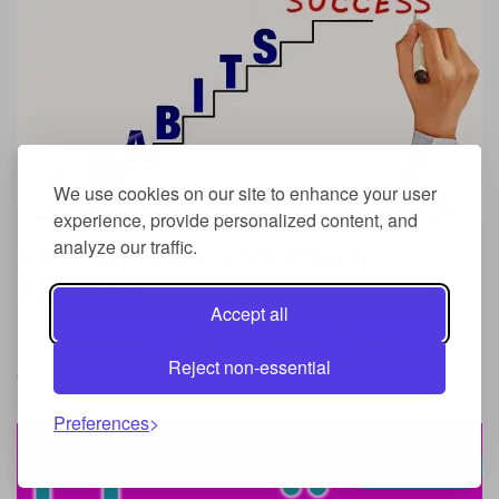
We use cookies on our site to enhance your user
experience, provide personalized content, and
analyze our traffic.
Schimba-ti viata – Schimba-ti
obiceiurile
Accept all
Iti doresti sa iti schimbi viata? Obiceiurile sunt cheia pentru
a deveni ceea ce iti doresti. Nimic nu e mai important decat
Reject non-essential
ceea ce faci zilnic. Fiecare antrenament, fiecare masa
sanatoasa, fiecare fast food...
Preferences
Menu
0