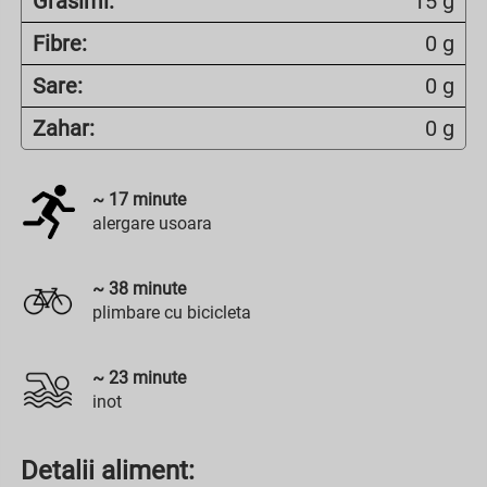
Grasimi:
15 g
Fibre:
0 g
Sare:
0 g
Zahar:
0 g
~
17
minute
alergare usoara
~
38
minute
plimbare cu bicicleta
~
23
minute
inot
Detalii aliment: