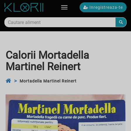
Inregistreaza-te
Toggle
navigation
Calorii Mortadella
Martinel Reinert
Mortadella Martinel Reinert