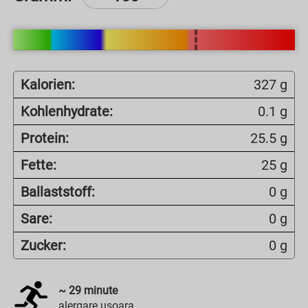
Kalorien:
327 g
Kohlenhydrate:
0.1 g
Protein:
25.5 g
Fette:
25 g
Ballaststoff:
0 g
Sare:
0 g
Zucker:
0 g
~
29
minute
alergare usoara