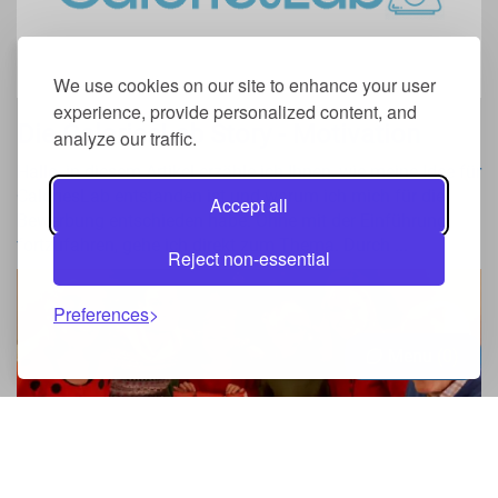
We use cookies on our site to enhance your user
experience, provide personalized content, and
Die CaloriesLab Story - Motivation
analyze our traffic.
Hallo, in diesem Artikel erzähle ich Ihnen, wie meine Idee für
CaloriesLab entstanden ist und warum ich mich für die
Accept all
Bewerbung entschieden habe. Ohne mit der Einführung
fortzufahren, gehe ich direkt zum Thema. Durch ...
Reject non-essential
Preferences
Menu
0