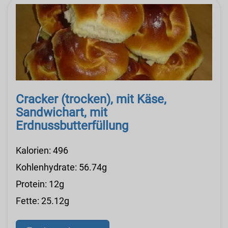
Cracker (trocken), mit Käse,
Sandwichart, mit
Erdnussbutterfüllung
Kalorien: 496
Kohlenhydrate: 56.74g
Protein: 12g
Fette: 25.12g