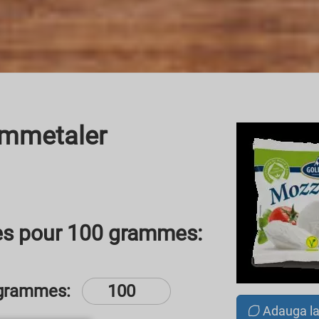
Emmetaler
les pour 100 grammes:
grammes:
Adauga l