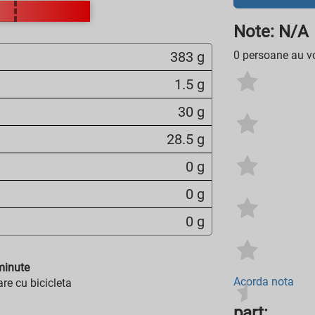
Note: N/A
383 g
0 persoane au vo
1.5 g
30 g
28.5 g
0 g
0 g
0 g
inute
Acorda nota
re cu bicicleta
part: