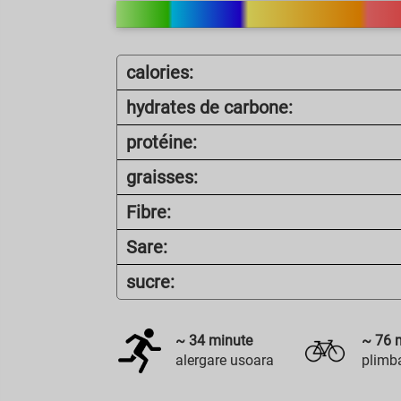
calories:
hydrates de carbone:
protéine:
graisses:
Fibre:
Sare:
sucre:
~
34
minute
~
76
m
alergare usoara
plimba