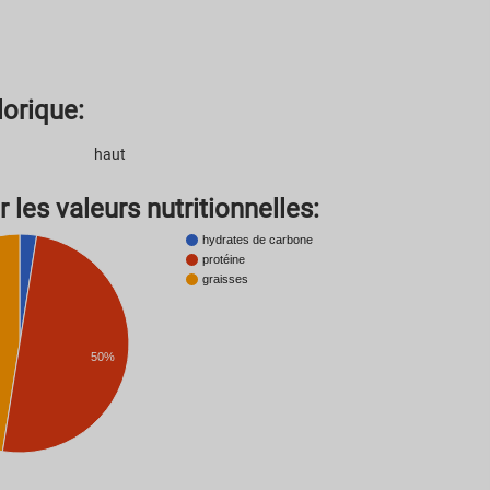
lorique:
haut
 les valeurs nutritionnelles:
hydrates de carbone
protéine
graisses
50%