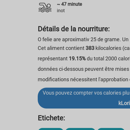
~
47
minute
inot
Détails de la nourriture:
O felie are aproximativ 25 de grame. Un
Cet aliment contient
383
kilocalories (c
représentant
19.15%
du total 2000 calo
données ci-dessous peuvent être mises à
modifications nécessitent l'approbation 
Vous pouvez compter vos calories plus 
kLori
Etichete: