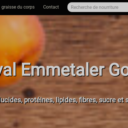
 graisse du corps
Contact
al Emmetaler Go
ucides, protéines, lipides, fibres, sucre et 