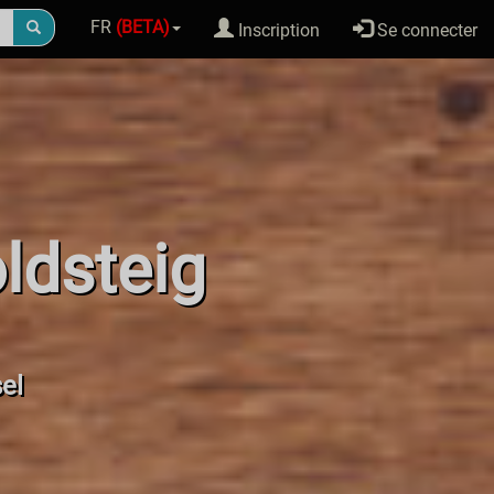
FR
(BETA)
Inscription
Se connecter
ldsteig
sel