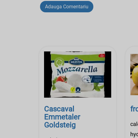
Adauga Comentariu
Cascaval
f
Emmetaler
Goldsteig
cal
hyd