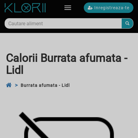
Inregistreaza-te
Toggle
navigation
Calorii Burrata afumata -
Lidl
Burrata afumata - Lidl