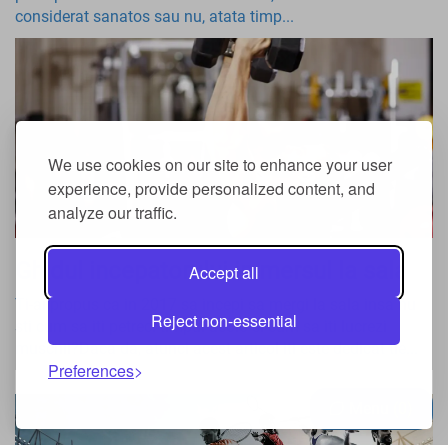
considerat sanatos sau nu, atata timp...
We use cookies on our site to enhance your user
experience, provide personalized content, and
analyze our traffic.
Ghidul incepatorului in mersul la sala
Accept all
Ti-ai propus ca in 2017 sa incepi sa mergi la sala insa nu
Reject non-essential
sti cum sa iti petreci timpul acolo si cum sa iti lucrezi
muschii?Daca da, atunci acest articol iti este dedicat tie...
Preferences
Menu
0