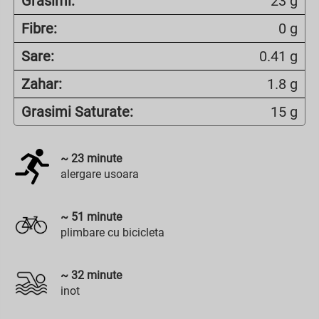
Grasimi:
23 g
Fibre:
0 g
Sare:
0.41 g
Zahar:
1.8 g
Grasimi Saturate:
15 g
~
23
minute
alergare usoara
~
51
minute
plimbare cu bicicleta
~
32
minute
inot