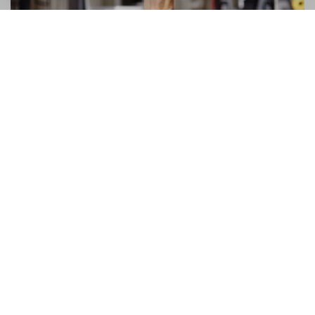
Der Anfängerführer beim Gang in die
Halle
Ti-ai propus ca in 2017 sa incepi sa mergi la sala insa nu
sti cum sa iti petreci timpul acolo si cum sa iti lucrezi
muschii?Daca da, atunci acest articol iti este dedicat tie...