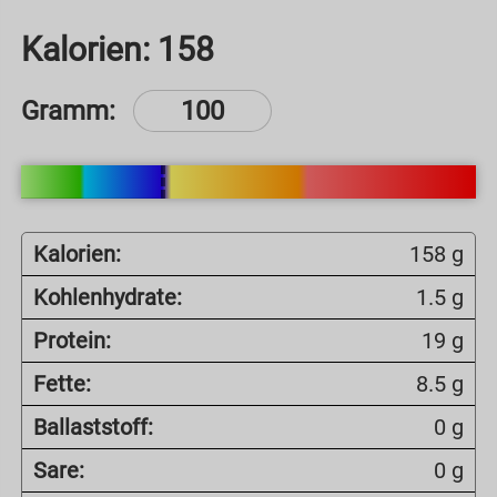
Kalorien:
158
Gramm:
Kalorien:
158 g
Kohlenhydrate:
1.5 g
Protein:
19 g
Fette:
8.5 g
Ballaststoff:
0 g
Sare:
0 g