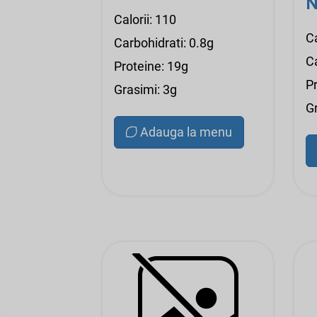
N
Calorii: 110
Ca
Carbohidrati: 0.8g
Ca
Proteine: 19g
P
Grasimi: 3g
G
Adauga la menu