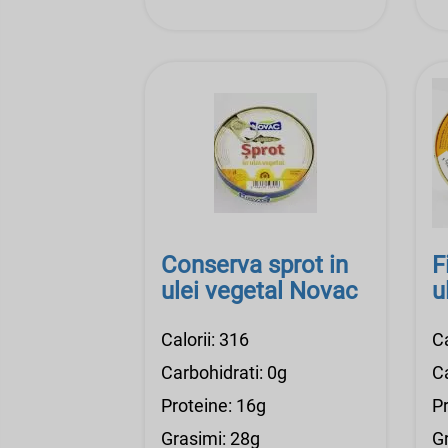
Conserva sprot in
F
ulei vegetal Novac
u
Calorii: 316
Ca
Carbohidrati: 0g
Ca
Proteine: 16g
Pr
Grasimi: 28g
G