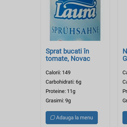
Sprat bucati în
N
tomate, Novac
G
Calorii: 149
Ca
Carbohidrati: 6g
Ca
Proteine: 11g
P
Grasimi: 9g
G
Adauga la menu