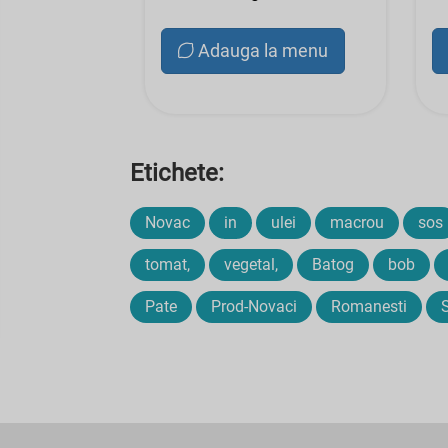
Adauga la menu
Etichete:
Novac
in
ulei
macrou
sos
tomat,
vegetal,
Batog
bob
Pate
Prod-Novaci
Romanesti