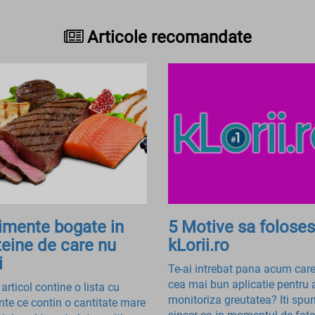
Articole recomandate
limente bogate in
5 Motive sa foloses
teine de care nu
kLorii.ro
i
Te-ai intrebat pana acum care
cea mai bun aplicatie pentru a
articol contine o lista cu
monitoriza greutatea? Iti spu
nte ce contin o cantitate mare