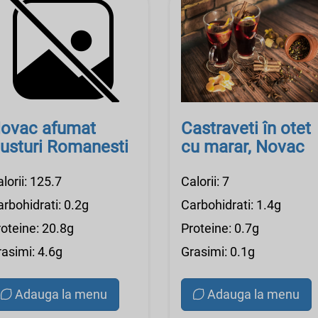
ovac afumat
Castraveti în otet
usturi Romanesti
cu marar, Novac
lorii: 125.7
Calorii: 7
rbohidrati: 0.2g
Carbohidrati: 1.4g
roteine: 20.8g
Proteine: 0.7g
rasimi: 4.6g
Grasimi: 0.1g
Adauga la menu
Adauga la menu