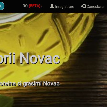
RO
(BETA)
Inregistrare
Conectare
orii Novac
proteine si grasimi Novac