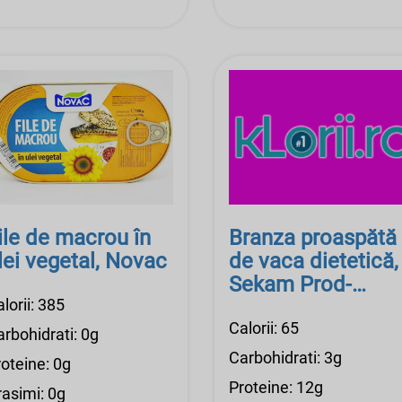
ile de macrou în
Branza proaspătă
lei vegetal, Novac
de vaca dietetică,
Sekam Prod-
lorii: 385
Novaci
Calorii: 65
rbohidrati: 0g
Carbohidrati: 3g
oteine: 0g
Proteine: 12g
rasimi: 0g