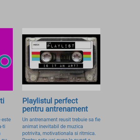
ti
Playlistul perfect
pentru antrenament
 este
Un antrenament reusit trebuie sa fie
-ti
animat inevitabil de muzica
n
potrivita, motivationala si ritmica.