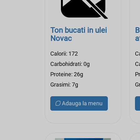
Ton bucati in ulei
B
Novac
a
Calorii: 172
Ca
Carbohidrati: 0g
Ca
Proteine: 26g
P
Grasimi: 7g
G
Adauga la menu