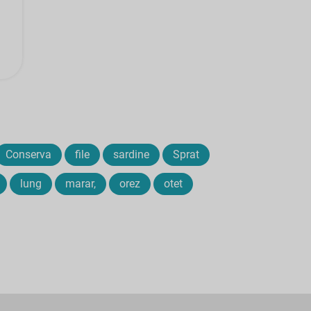
Conserva
file
sardine
Sprat
lung
marar,
orez
otet