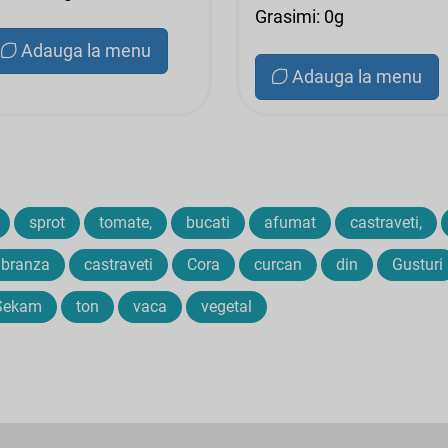
Grasimi: 0g
Adauga la menu
Adauga la menu
sprot
tomate,
bucati
afumat
castraveti,
branza
castraveti
Cora
curcan
din
Gusturi
Sekam
ton
vaca
vegetal